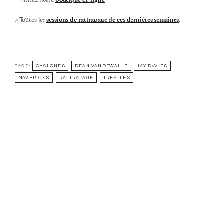
– Visitez notre
boutique en ligne
> Toutes les
sessions de rattrapage de ces dernières semaines
.
TAGS:
CYCLONES
DEAN VANDEWALLE
JAY DAVIES
MAVERICKS
RATTRAPAGE
TRESTLES