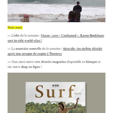
Mais aussi
>> L’
édit
de la semaine :
Maroc : avec « Unchained », Ramzi Boukhiam
sort un édit world-class !
>> La
mauvaise nouvelle
de la semaine :
Australie : un surfeur décède
après une attaque de requin à Tuncurry
>> Mais aussi notre tout
dernier
magazine
disponible en
kiosque
et
sur notre
shop en ligne
!