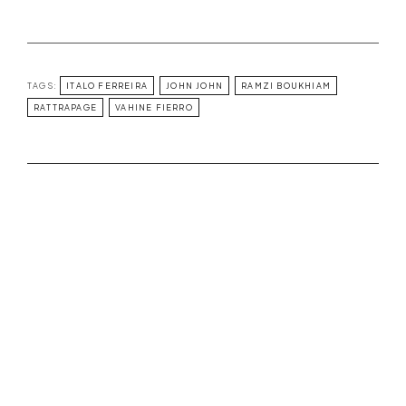
TAGS:
ITALO FERREIRA
JOHN JOHN
RAMZI BOUKHIAM
RATTRAPAGE
VAHINE FIERRO