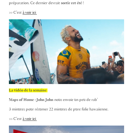
préparation. Ce dernier devrait
sortir cet été
!
>> C’est
à voir ici
La vidéo de la semaine
Maps of Home
:
John
John
nous envoie un peu de rab’
3 minutes pour résumer 22 minutes de pure folie hawaiienne.
>> C’est
à voir ici