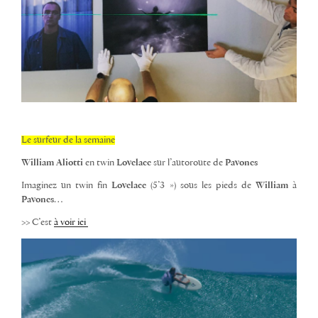
Le surfeur de la semaine
William Aliotti
en twin
Lovelace
sur l’autoroute de
Pavones
Imaginez un twin fin
Lovelace
(5’3 ») sous les pieds de
William
à
Pavones
…
>> C’est
à voir ici