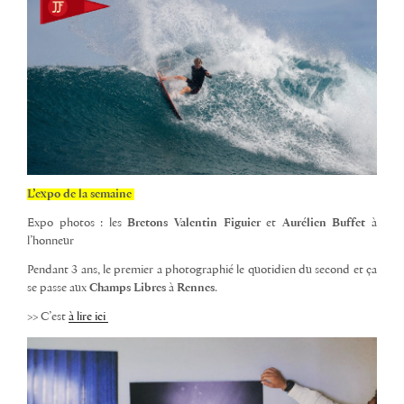
L’expo de la semaine
Expo photos : les
Bretons Valentin Figuier
et
Aurélien Buffet
à
l’honneur
Pendant 3 ans, le premier a photographié le quotidien du second et ça
se passe aux
Champs Libres
à
Rennes
.
>> C’est
à lire ici