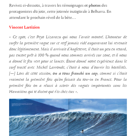
Revivez ci-dessous, à travers les témoignages
et
photos
des
protagonistes du jour, cette journée inaugurale à Belharra. En
attendant le prochain réveil de la bête…
Vincent Lartizien
« Ce spot, c’est Peyo Lizarazu qui nous l’avait montré. L’honneur de
surfer la première vague sur ce reef jamais ridé auparavant lui revenait
donc légitimement. Mais il arrivait d’Angleterre, il était un peu en retard,
pas encore prêt à 100 % quand nous sommes arrivés sur zone, et il nous
a donné le feu vert pour se lancer. Étant donné notre expérience dans le
surf tracté avec Michel Larronde, c’était à nous d’ouvrir les hostilités.
[—] Lors de cette session,
on a tous franchi un cap
, comme si c’était
vraiment la première fois qu’on faisait du tow-in en France. Pour la
première fois on a réussi à scorer des vagues importantes sans les
Hawaiiens qui te disent que t’es chez eux ».