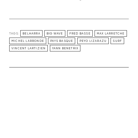
TAGS:
BELHARRA
BIG WAVE
FRED BASSE
MAX LARRETCHE
MICHEL LARRONDE
PAYS BASQUE
PEYO LIZARAZU
SURF
VINCENT LARTIZIEN
YANN BENETRIX