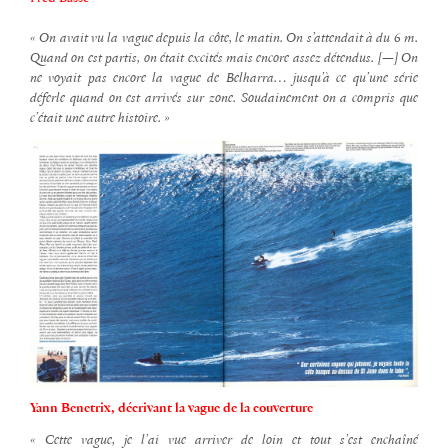
« On avait vu la vague depuis la côte, le matin. On s’attendait à du 6 m.
Quand on est partis, on était excités mais encore assez détendus. [—] On
ne voyait pas encore la vague de Belharra… jusqu’à ce qu’une série
déferle quand on est arrivés sur zone. Soudainement
on a compris que
c’était une autre histoire. »
Yann Benetrix, décrivant la vague de la couverture
« Cette vague, je l’ai vue arriver de loin et tout s’est enchaîné