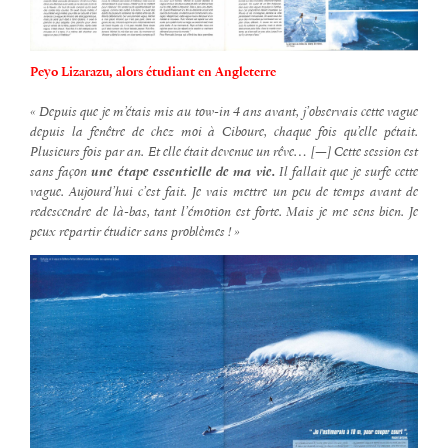
Peyo Lizarazu, alors étudiant en Angleterre
« Depuis que je m’étais mis au tow-in 4 ans avant, j’observais cette vague
depuis la fenêtre de chez moi à Ciboure, chaque fois qu’elle pétait.
Plusieurs fois par an. Et elle était devenue un rêve… [—] Cette session est
sans façon
une étape essentielle de ma vie.
Il fallait que je surfe cette
vague. Aujourd’hui c’est fait. Je vais mettre un peu de temps avant de
redescendre de là-bas, tant l’émotion est forte. Mais je me sens bien. Je
peux repartir étudier sans problèmes ! »