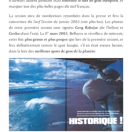
6 surfeurs allaient pendant 1h30
redéfinir le surf de gros européen
, et
marquer une des plus belles pages du surf français.
La session aura de nombreuses retombées dans la presse et fera la
couverture du
Surf Session
de janvier 2003 (voir plus bas). Les photos
de cette première session sont signées
Greg Rabejac
(de l’hélico) et
Gecko
(dans l’eau). Le
17 mars 2003
, Belharra se réveillera de nouveau,
cette fois
plus grosse et plus propre
que lors de la première session, et
fera définitivement rentrer le spot basque, s’il en était encore besoin,
dans la liste des
meilleurs spots de gros de la planète
.