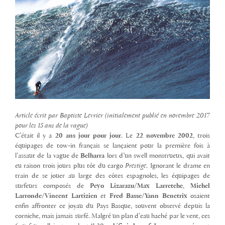
Article écrit par Baptiste Levrier (initialement publié en novembre 2017
pour les 15 ans de la vague)
C’était il y a
20 ans jour pour jour
. Le
22 novembre 2002
, trois
équipages de tow-in français se lançaient pour la première fois à
l’assaut de la vague de
Belharra
lors d’un swell monstrueux, qui avait
eu raison trois jours plus tôt du cargo
Prestige
. Ignorant le drame en
train de se jouer au large des côtes espagnoles, les équipages de
surfeurs composés de
Peyo Lizarazu/Max Larretche
,
Michel
Larronde/Vincent Lartizien
et
Fred Basse/Yann Benetrix
osaient
enfin affronter ce joyau du Pays Basque, souvent observé depuis la
corniche, mais jamais surfé. Malgré un plan d’eau haché par le vent, ces