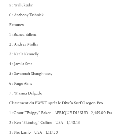
5 : Will Skudin
6 : Anthony Tashnick
Femmes
1 : Bianca Vallenti
2 : Andrea Moller
3 : Keala Kennelly
4 : Jamila Star
5 : Savannah Shaughnessy
6 : Paige Alms
7 : Wrenna Delgado
Classement du BWWT après le
Dive’n Surf Oregon Pro
1 : Grant “Twiggy” Baker AFRIQUE DU SUD 2,459.00 Pts
2 : Ken “Skindog” Collins USA 1,140.13
3 : Nic Lamb USA 1,117.50