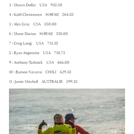
3 : Shawn Dollar USA 938.50
4 : Kohl Christensen HAWAII 864.88
5 : Alex Gray USA 850.00
6 : Shane Dorian HAWAII 810.00
7 : Greg Long USA 731.38
8 : Ryan Augustine USA 710.75
9 : Anthony Tashnick USA 666.00
10 : Ramon Navarro CHILI 629.38
11 : Jamie Mitchell AUSTRALIE 599.38