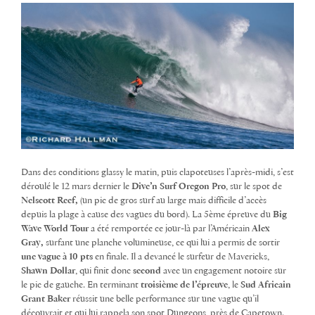
Dans des conditions glassy le matin, puis clapoteuses l’après-midi, s’est
déroulé le 12 mars dernier le
Dive’n Surf Oregon Pro
, sur le spot de
Nelscott Reef,
(un pic de gros surf au large mais difficile d’accès
depuis la plage à cause des vagues du bord). La 5ème épreuve du
Big
Wave World Tour
a été remportée ce jour-là par l’Américain
Alex
Gray,
surfant une planche volumineuse, ce qui lui a permis de sortir
une vague à 10 pts
en finale. Il a devancé le surfeur de Mavericks,
Shawn Dollar
, qui finit donc
second
avec un engagement notoire sur
le pic de gauche. En terminant
troisième de l’épreuve
, le
Sud Africain
Grant Baker
réussit une belle performance sur une vague qu’il
découvrait et qui lui rappela son spot Dungeons, près de Capetown.