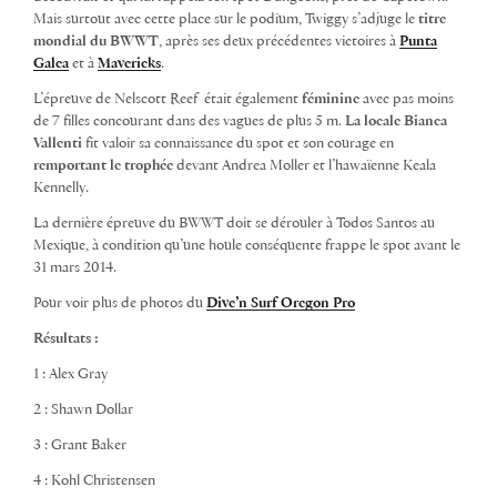
Mais surtout avec cette place sur le podium, Twiggy s’adjuge le
titre
mondial du BWWT
, après ses deux précédentes victoires à
Punta
Galea
et à
Mavericks
.
L’épreuve de Nelscott Reef était également
féminine
avec pas moins
de 7 filles concourant dans des vagues de plus 5 m.
La locale Bianca
Vallenti
fit valoir sa connaissance du spot et son courage en
remportant le trophée
devant Andrea Moller et l’hawaïenne Keala
Kennelly.
La dernière épreuve du BWWT doit se dérouler à Todos Santos au
Mexique, à condition qu’une houle conséquente frappe le spot avant le
31 mars 2014.
Pour voir plus de photos du
Dive’n Surf Oregon Pro
Résultats :
1 : Alex Gray
2 : Shawn Dollar
3 : Grant Baker
4 : Kohl Christensen