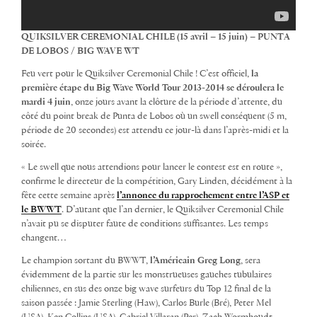
QUIKSILVER CEREMONIAL CHILE (15 avril – 15 juin) – PUNTA
DE LOBOS / BIG WAVE WT
Feu vert pour le Quiksilver Ceremonial Chile ! C’est officiel,
la
première étape du Big Wave World Tour 2013-2014 se déroulera le
mardi 4 juin
, onze jours avant la clôture de la période d’attente, du
côté du point break de Punta de Lobos où un swell conséquent (5 m,
période de 20 secondes) est attendu ce jour-là dans l’après-midi et la
soirée.
« Le swell que nous attendions pour lancer le contest est en route »,
confirme le directeur de la compétition, Gary Linden, décidément à la
fête cette semaine après
l’annonce du rapprochement entre l’ASP et
le BWWT
. D’autant que l’an dernier, le Quiksilver Ceremonial Chile
n’avait pu se disputer faute de conditions suffisantes. Les temps
changent…
Le champion sortant du BWWT,
l’Américain Greg Long
, sera
évidemment de la partie sur les monstrueuses gauches tubulaires
chiliennes, en sus des onze big wave surfeurs du Top 12 final de la
saison passée : Jamie Sterling (Haw), Carlos Burle (Bré), Peter Mel