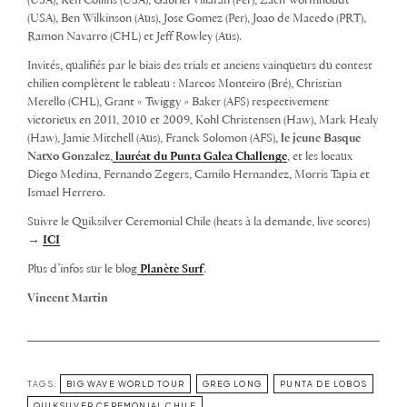
(USA), Ken Collins (USA), Gabriel Villaran (Per), Zach Wormhoudt
(USA), Ben Wilkinson (Aus), Jose Gomez (Per), Joao de Macedo (PRT),
Ramon Navarro (CHL) et Jeff Rowley (Aus).
Invités, qualifiés par le biais des trials et anciens vainqueurs du contest
chilien complètent le tableau : Marcos Monteiro (Bré), Christian
Merello (CHL), Grant « Twiggy » Baker (AFS) respectivement
victorieux en 2011, 2010 et 2009, Kohl Christensen (Haw), Mark Healy
(Haw), Jamie Mitchell (Aus), Franck Solomon (AFS),
le jeune Basque
Natxo Gonzalez
,
lauréat du Punta Galea Challenge
, et les locaux
Diego Medina, Fernando Zegers, Camilo Hernandez, Morris Tapia et
Ismael Herrero.
Suivre le Quiksilver Ceremonial Chile (heats à la demande, live scores)
→
ICI
Plus d’infos sur le blog
Planète Surf
.
Vincent Martin
TAGS:
BIG WAVE WORLD TOUR
GREG LONG
PUNTA DE LOBOS
QUIKSILVER CEREMONIAL CHILE