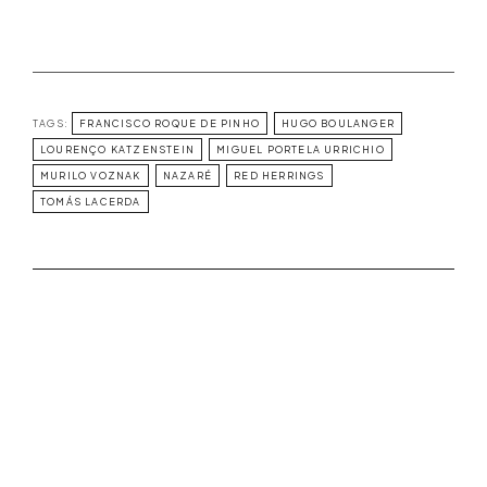
TAGS:
FRANCISCO ROQUE DE PINHO
HUGO BOULANGER
LOURENÇO KATZENSTEIN
MIGUEL PORTELA URRICHIO
MURILO VOZNAK
NAZARÉ
RED HERRINGS
TOMÁS LACERDA