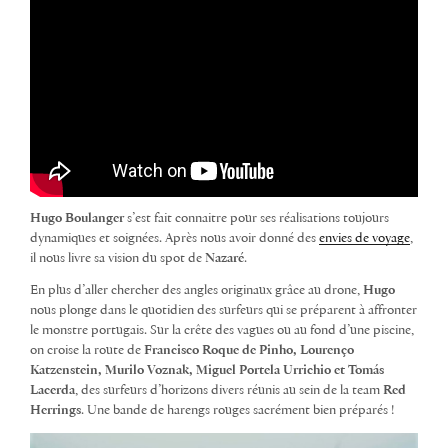
Hugo Boulanger
s’est fait connaitre pour ses réalisations toujours
dynamiques et soignées. Après nous avoir donné des
envies de voyage
,
il nous livre sa vision du spot de
Nazaré
.
En plus d’aller chercher des angles originaux grâce au drone,
Hugo
nous plonge dans le quotidien des surfeurs qui se préparent à affronter
le monstre portugais. Sur la crête des vagues ou au fond d’une piscine,
on croise la route de
Francisco Roque de Pinho, Lourenço
Katzenstein, Murilo Voznak, Miguel Portela Urrichio et Tomás
Lacerda
, des surfeurs d’horizons divers réunis au sein de la team
Red
Herrings
. Une bande de harengs rouges sacrément bien préparés !