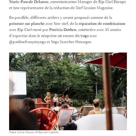
Marie-Pascale Delanne
, communication Manager de Rip Curl Europe
et une représentante de la rédaction de Surf Session Magazine.
En parallèle, différents ateliers y seront proposés comme de la
peinture sur planche
avec Yow surf, de la
réparation de combinaison
avec Rip Curl
mené par
Patricia Dothen
, couturière avec 35 années
d’expertise dans le néoprène ou encore du
yoga
avec
@paulinefrançoisyoga et Yoga Searcher Hossegor.
Make Some Waves © Bastien Labelle