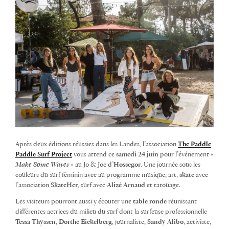
Après deux éditions réussies dans les Landes, l’association
The Paddle
Paddle Surf Project
vous attend ce
samedi 24 juin
pour l’événement «
Make Some Waves
» au Jo & Joe d’
Hossegor
. Une journée sous les
couleurs du surf féminin avec au programme musique, art,
skate
avec
l’association
SkateHer
, surf avec
Alizé Arnaud
et tatouage.
Les visiteurs pourront aussi y écouter une
table ronde
réunissant
différentes actrices du milieu du surf dont la surfeuse professionnelle
Tessa Thyssen
,
Dorthe Eickelberg
, journaliste,
Sandy Alibo
, activiste,