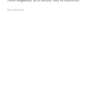
Mêler longboard, art et culture, tout en inclusivité.
30/08/2023