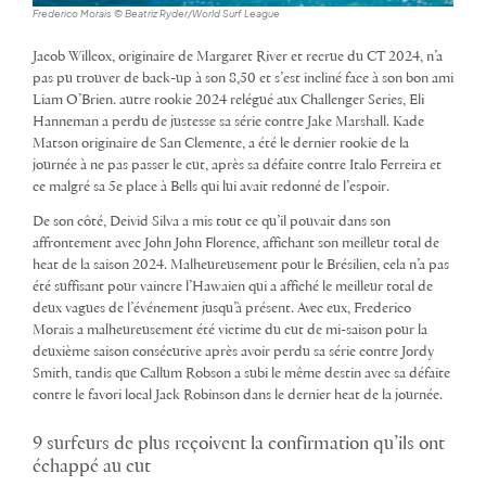
Frederico Morais © Beatriz Ryder/World Surf League
Jacob Willcox, originaire de Margaret River et recrue du CT 2024, n’a
pas pu trouver de back-up à son 8,50 et s’est incliné face à son bon ami
Liam O’Brien. autre rookie 2024 relégué aux Challenger Series, Eli
Hanneman a perdu de justesse sa série contre Jake Marshall. Kade
Matson originaire de San Clemente, a été le dernier rookie de la
journée à ne pas passer le cut, après sa défaite contre Italo Ferreira et
ce malgré sa 5e place à Bells qui lui avait redonné de l’espoir.
De son côté, Deivid Silva a mis tout ce qu’il pouvait dans son
affrontement avec John John Florence, affichant son meilleur total de
heat de la saison 2024. Malheureusement pour le Brésilien, cela n’a pas
été suffisant pour vaincre l’Hawaien qui a affiché le meilleur total de
deux vagues de l’événement jusqu’à présent. Avec eux, Frederico
Morais a malheureusement été victime du cut de mi-saison pour la
deuxième saison consécutive après avoir perdu sa série contre Jordy
Smith, tandis que Callum Robson a subi le même destin avec sa défaite
contre le favori local Jack Robinson dans le dernier heat de la journée.
9 surfeurs de plus reçoivent la confirmation qu’ils ont
échappé au cut