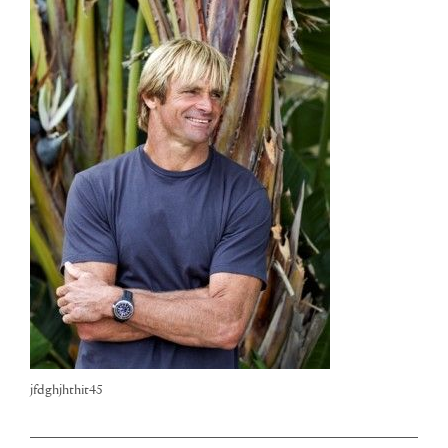
jfdghjhthit45