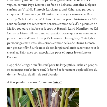
aussi son regard sur d’autres personnages hauts en couleurs et en
vagues, comme Peyo Lizarazu en face de Belharra,
Antoine Delpero
surfant sur Vivaldi
,
François Lartigau
, grand Kahuna au parcours
épique et à l’humour sage,
El Surfisto et son jazz manouche
. Puis
envol pour la Californie, où le film retrace
un peu d’histoires des 60’s
tout en faisant des rencontres notoires comme celle d’un pionnier de
Malibu toujours à l’aube sur le spot. À
Hawaii
,
Laird Hamilton et Kai
Lenny
se laissent filmer dans leur passion océanique et ne manquent
pas de mots et d’anecdotes pour la narrer. Des vagues, du surf, des
personnages mais aussi des actions comme celles de
Duane Desoto
,
non pas tant filmé sur le nose de son longboard, mais racontant tout le
travail qu’il fait avec
son association pour éduquer les enfants à
l’océan.
L’appel de la vague, un film surf pour un large public, riche en propos
et en images surf et hors-surf. Présenté et fortement applaudi lors du
dernier Festival du film de surf d’Anglet.
À voir pendant encore 7 jours sur
Arte+7