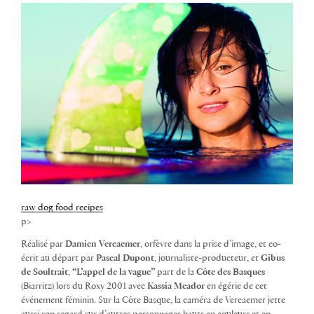
raw dog food recipes
p>
Réalisé par
Damien Vercaemer
, orfèvre dans la prise d’image, et co-
écrit au départ par
Pascal Dupont
, journaliste-producteur, et
Gibus
de Soultrait
,
“L’appel de la vague”
part de la
Côte des Basques
(Biarritz) lors du Roxy 2001 avec
Kassia Meador
en égérie de cet
événement féminin. Sur la Côte Basque, la caméra de Vercaemer jette