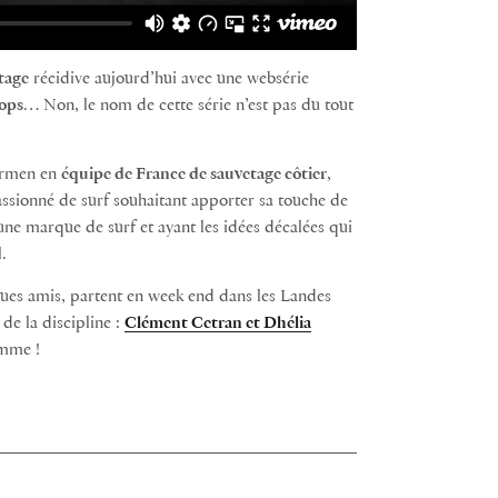
tage
récidive aujourd’hui avec une websérie
oops
… Non, le nom de cette série n’est pas du tout
ermen en
équipe de France de sauvetage côtier
,
assionné de surf souhaitant apporter sa touche de
une marque de surf et ayant les idées décalées qui
.
ues amis, partent en week end dans les Landes
e la discipline :
Clément Cetran et Dhélia
amme !