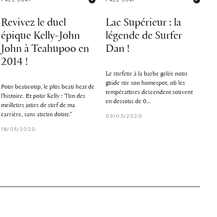
Revivez le duel
Lac Supérieur : la
épique Kelly-John
légende de Surfer
John à Teahupoo en
Dan !
2014 !
Le surfeur à la barbe gelée nous
guide sur son homespot, où les
Pour beaucoup, le plus beau heat de
températures descendent souvent
l'histoire. Et pour Kelly : "l'un des
en dessous de 0...
meilleurs jours de surf de ma
carrière, sans aucun doute."
09/03/2020
18/05/2020