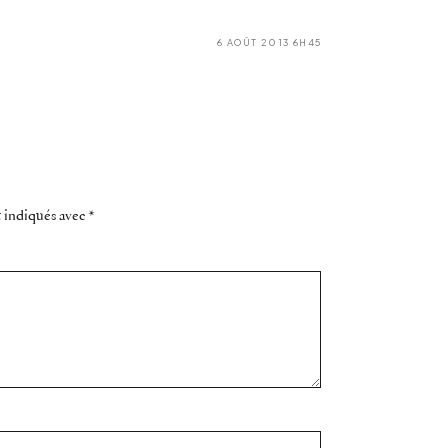
6 AOÛT 2013 6H45
t indiqués avec
*