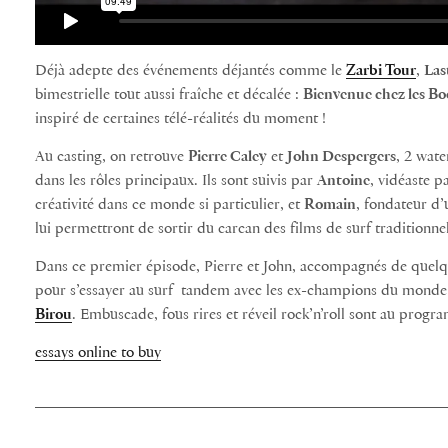
Déjà adepte des événements déjantés comme le
Zarbi Tour
,
Las
bimestrielle tout aussi fraîche et décalée :
Bienvenue chez les B
inspiré de certaines télé-réalités du moment !
Au casting, on retrouve
Pierre Caley
et
John Despergers
, 2 wat
dans les rôles principaux. Ils sont suivis par
Antoine
, vidéaste p
créativité dans ce monde si particulier, et
Romain
, fondateur d’
lui permettront de sortir du carcan des films de surf traditionnel
Dans ce premier épisode, Pierre et John, accompagnés de quelq
pour s’essayer au surf tandem avec les ex-champions du monde d
Birou
. Embuscade, fous rires et réveil rock’n’roll sont au progr
essays online to buy