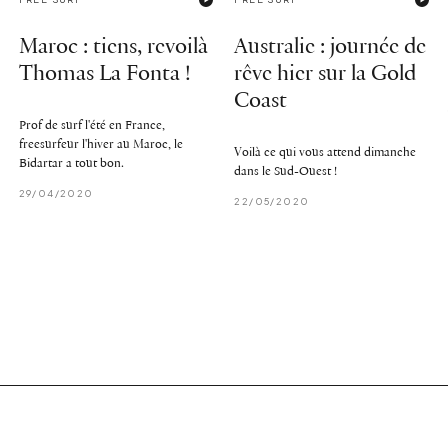
Maroc : tiens, revoilà
Australie : journée de
Thomas La Fonta !
rêve hier sur la Gold
Coast
Prof de surf l'été en France,
freesurfeur l'hiver au Maroc, le
Voilà ce qui vous attend dimanche
Bidartar a tout bon.
dans le Sud-Ouest !
29/04/2020
22/05/2020