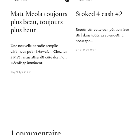
Matt Meola toujours
Stoked 4 cash #2
plus beau, toujours
plus haut
Retour sur cette compétition free
surf dans toute sa splendeur à
hossegor...
Une nouvelle parodie remplie
25/10/2025
d'humour pour l'Hawaïen. Chez lui
à Maui, mais aussi du côté des Fidji.
Décollage imminent.
16/01/2020
1 commentaire