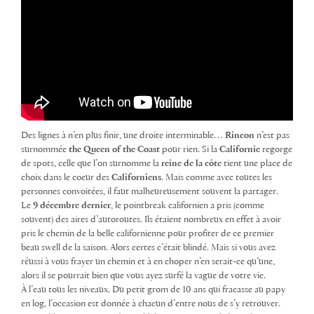
Des lignes à n’en plus finir, une droite interminable…
Rincon
n’est pas
surnommée
the Queen of the Coast
pour rien. Si la
Californie
regorge
de spots, celle que l’on surnomme la
reine de la côte
tient une place de
choix dans le coeur des
Californiens
. Mais comme avec toutes les
personnes convoitées, il faut malheureusement souvent la partager.
Le
9 décembre dernier
, le pointbreak californien a pris (comme
souvent) des aires d’autoroutes. Ils étaient nombreux en effet à avoir
pris le chemin de la belle californienne pour profiter de ce premier
beau swell de la saison. Alors certes c’était blindé. Mais si vous avez
réussi à vous frayer un chemin et à en choper n’en serait-ce qu’une,
alors il se pourrait bien que vous ayez surfé la vague de votre vie.
À l’eau tous les niveaux. Du petit grom de 10 ans qui fracasse au papy
en log, l’occasion est donnée à chacun d’entre nous de s’y retrouver.