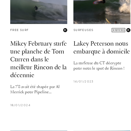
FREE SURF
SURFEUSES
Mikey February surfe
Lakey Peterson nous
une planche de Tom
embarque à domicile
Curren dans le
La surfeuse du CT décrypte
meilleur Rincon de la
pour nous le spot de Rincon !
décennie
14/01/2023
La 7'8 avait été shapée par Al
Merrick pour Pipeline...
18/01/2024