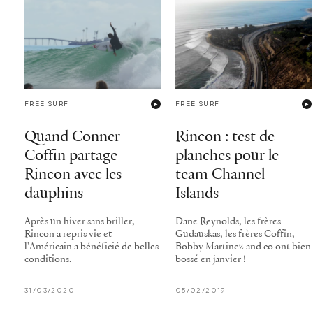
FREE SURF
FREE SURF
Quand Conner
Rincon : test de
Coffin partage
planches pour le
Rincon avec les
team Channel
dauphins
Islands
Après un hiver sans briller,
Dane Reynolds, les frères
Rincon a repris vie et
Gudauskas, les frères Coffin,
l'Américain a bénéficié de belles
Bobby Martinez and co ont bien
conditions.
bossé en janvier !
31/03/2020
05/02/2019