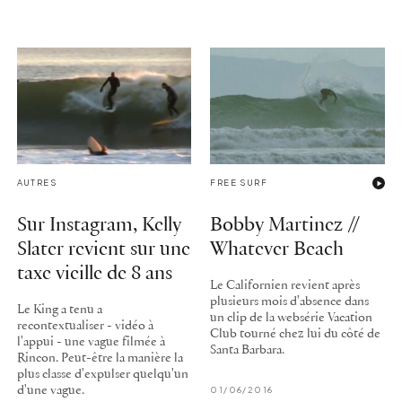
AUTRES
FREE SURF
Sur Instagram, Kelly
Bobby Martinez //
Slater revient sur une
Whatever Beach
taxe vieille de 8 ans
Le Californien revient après
plusieurs mois d'absence dans
Le King a tenu a
un clip de la websérie Vacation
recontextualiser - vidéo à
Club tourné chez lui du côté de
l'appui - une vague filmée à
Santa Barbara.
Rincon. Peut-être la manière la
plus classe d'expulser quelqu'un
d'une vague.
01/06/2016