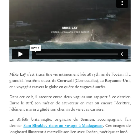
Mike Lay
s’est tracé une vie intimement liée au rythme de l’océan. Il a
grandi à l’extrême ouest de
Cornwall
(Cornouailles), au
Royaume-Uni
,
et a voyagé à travers le globe en quête de vagues à surfer.
Dans cet edit, il raconte entre deux vagues son rapport à ce dernier.
Entre le surf, son métier de sauveteur en mer ou encore l’écriture,
l’élément marin a guidé son chemin de vie et sa carrière.
Le surfeur britannique, originaire de
Sennen
, accompagnait l’an
dernier
Sam Bleakley dans un voyage à Madagascar
.
Ces images de
longboard illustrent à merveille son lien avec l’océan, poétique et inné.