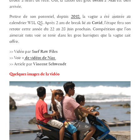
droite à fleurs de récif. Oui, la saison des gros
swells
à
Nias
est bien
arrivée.
Preuve de son potentiel, depuis
2018,
la vague a été ajoutée au
calendrier WSL QS. Après 2 ans de break lié au
Covid
, l’étape fera son
retour cette année du 22 au 28 juin prochain. Compétition que l’on
aimerait tous voir se tenir dans les gros barriques que la vague sait
offrir.
>> Vidéo par
Surf Raw Files
>> Voir +
de vidéos de Nias
>> Article par
Vincent Schwendt
Quelques images de la vidéo