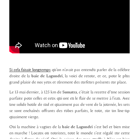
Si cela faisait longtemps
qu’on n’avait pas entendu parler de la célèbre
droite de la
baie
de
Lagundri
, la voici de retour, et ce, pour le plus
grand plaisir de nos yeux et sûrement des surfeurs présents sur place.
Le 13 mai dernier, à 125 km de
Sumatra
, c’était la recette d’une session
parfaite pour celles et ceux qui ont eu le flair de se mettre à l’eau. Avec
une solide houle de sud et quasiment pas de vent de la journée, les sets
se sont enchaînés offrants des tubes parfaits, le tout, sur un line-up
quasiment vierge.
Oui la machine à vagues de la
baie
de
Lagundri
s’est bel et bien mise
en marche ! Locaux ou touristes, tout le monde s’est régalé sur cette