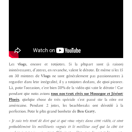
Les
vlogs
, encore et toujours. Si la plupart sont (à raison)
inintéressants, d’autres, en revanche, valent le détour. Et même si les 15
ou 30 minutes de
Vlogs
ne sont généralement pas passionnantes à
regarder dans leur intégralité, il y a toujours dedans, de quoi picorer.
Là, pour l’occasion, c’est bien 80% de la vidéo qui vaut le détour ! Car
pendant que nous avions
tous nos yeux rivés sur Hossegor et Jérémy
Florès
, quelque chose de très spéciale s’est passé sur la côte est
américaine. Pendant 2 jours, les beachbreaks ont déroulé à la
perfection. Pour le plus grand bonheur de
Ben Gravy.
« Je suis très tenté de dire que ce que vous voyez dans cette vidéo, ce sont
probablement les meilleures vagues et le meilleur surf que la côte est