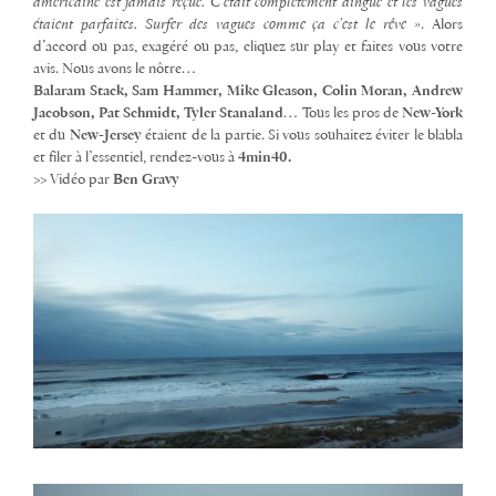
américaine est jamais reçue. C’était complètement dingue et les vagues
étaient parfaites. Surfer des vagues comme ça c’est le rêve »
. Alors
d’accord ou pas, exagéré ou pas, cliquez sur play et faites vous votre
avis. Nous avons le nôtre…
Balaram Stack, Sam Hammer, Mike Gleason, Colin Moran, Andrew
Jacobson, Pat Schmidt, Tyler Stanaland
… Tous les pros de
New-York
et du
New-Jersey
étaient de la partie. Si vous souhaitez éviter le blabla
et filer à l’essentiel, rendez-vous à
4min40.
>> Vidéo par
Ben Gravy