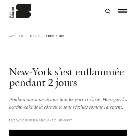
ACCUEIL
NEWS
FREE SURF
New-York s’est enflammée
pendant 2 jours
Pendant que nous avions tous les yeux rivés sur Hossegor, les
beachbreaks de la côte est se sont réveillés comme rarement.
14/10/2019 PAR MARC-ANTOINE GUET