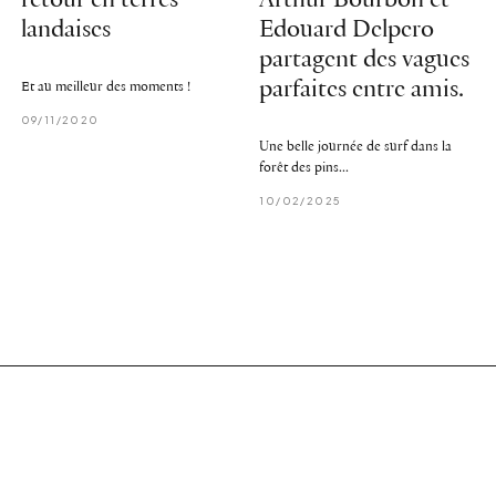
retour en terres
Arthur Bourbon et
landaises
Edouard Delpero
partagent des vagues
parfaites entre amis.
Et au meilleur des moments !
09/11/2020
Une belle journée de surf dans la
forêt des pins...
10/02/2025