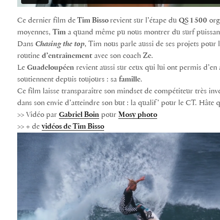
Ce dernier film de
Tim Bisso
revient sur l’étape du
QS 1 500
org
moyennes,
Tim
a quand même pu nous montrer du surf puissant,
Dans
Chasing the top
, Tim nous parle aussi de ses projets pour l
routine
d’entraînement
avec son coach
Ze
.
Le
Guadeloupéen
revient aussi sur ceux qui lui ont permis d’en a
soutiennent depuis toujours : sa
famille
.
Ce film laisse transparaître son mindset de compétiteur très inv
dans son envie d’atteindre son but : la qualif’ pour le CT. Hâte
>> Vidéo par
Gabriel Boin
pour
Mosy photo
>> + de
vidéos de Tim Bisso