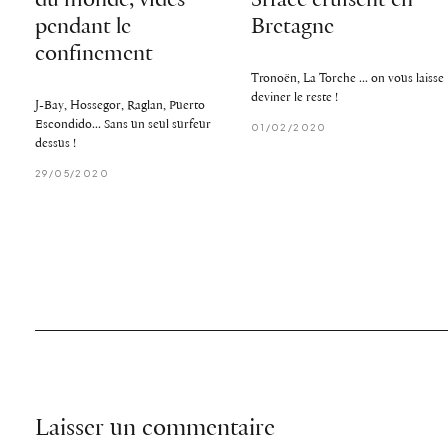
du monde, vides
Srface cruisent en
pendant le
Bretagne
confinement
Tronoën, La Torche ... on vous laisse
deviner le reste !
J-Bay, Hossegor, Raglan, Puerto
Escondido... Sans un seul surfeur
01/02/2020
dessus !
29/05/2020
Laisser un commentaire