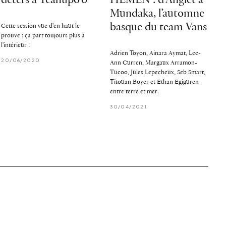
déters à Teahupo’o
HEMEN : d’Anglet à
Mundaka, l’automne
basque du team Vans
Cette session vue d'en haut le
prouve : ça part toujours plus à
l'intérieur !
Adrien Toyon, Ainara Aymat, Lee-
20/06/2020
Ann Curren, Margaux Arramon-
Tucoo, Jules Lepecheux, Seb Smart,
Titouan Boyer et Ethan Egiguren
entre terre et mer.
30/04/2021