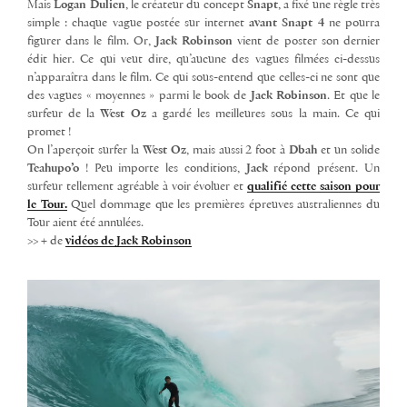
Mais
Logan Dulien
, le créateur du concept
Snapt
, a fixé une règle très
simple : chaque vague postée sur internet
avant Snapt 4
ne pourra
figurer dans le film. Or,
Jack Robinson
vient de poster son dernier
édit hier. Ce qui veut dire, qu’aucune des vagues filmées ci-dessus
n’apparaîtra dans le film. Ce qui sous-entend que celles-ci ne sont que
des vagues « moyennes » parmi le book de
Jack Robinson
. Et que le
surfeur de la
West Oz
a gardé les meilleures sous la main. Ce qui
promet !
On l’aperçoit surfer la
West Oz
, mais aussi 2 foot à
Dbah
et un solide
Teahupo’o
! Peu importe les conditions,
Jack
répond présent. Un
surfeur tellement agréable à voir évoluer et
qualifié cette saison pour
le Tour.
Quel dommage que les premières épreuves australiennes du
Tour aient été annulées.
>> + de
vidéos de Jack Robinson