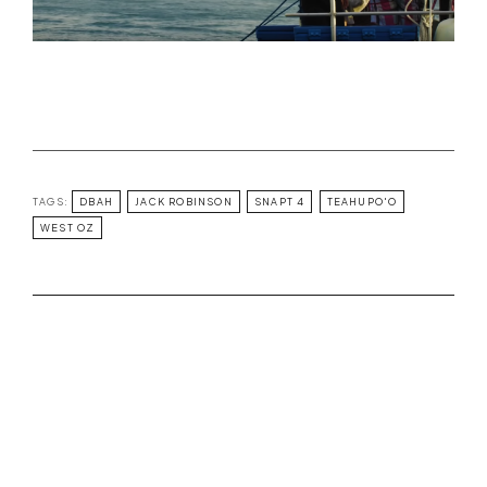
TAGS:
DBAH
JACK ROBINSON
SNAPT 4
TEAHUPO'O
WEST OZ