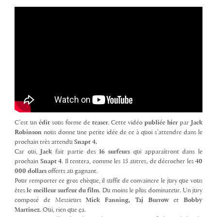
C’est un
édit
sous forme de
teaser
. Cette vidéo
publiée hier
par
Jack
Robinson
nous donne une petite idée de ce à quoi s’attendre dans le
prochain très attendu
Snapt 4.
Car oui,
Jack
fait partie des
16 surfeurs
qui apparaîtront dans le
prochain
Snapt 4
. Il tentera, comme les 15 autres, de décrocher les
40
000 dollars
offerts au gagnant.
Pour remporter ce gros chèque, il suffit de convaincre le jury que vous
êtes
le meilleur surfeur du film
. Du moins le plus dominateur. Un jury
composé de Messieurs
Mick Fanning, Taj Burrow
et
Bobby
Martinez
. Oui, rien que ça.