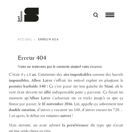
C’était il y a
1 an
. Coutumier des
airs improbables
comme des barrels
impossibles
,
Albee Layer
s’offrait un nouvel exploit en plaquant le
premier backside 540
! Ça s’est passé sur une gauche de
Maui
, où le
vent était devenu un
allié
indispensable pour y parvenir. Ça faisait un
moment qu’
Albee Layer
s’acharnait sur ce tricks jusqu’à ce que ça
finisse par passer, le
18 novembre 2016
. Lui, appelle-ça sobrement une
double rotation
, d’autres y voyaient un 540, d’autres encore un 720…
1 an après, le débat est toujours
ouvert
!
Mais surtout, on avait admiré
la persévérance
du type qui n’avait
qu’une seule chose en tête.