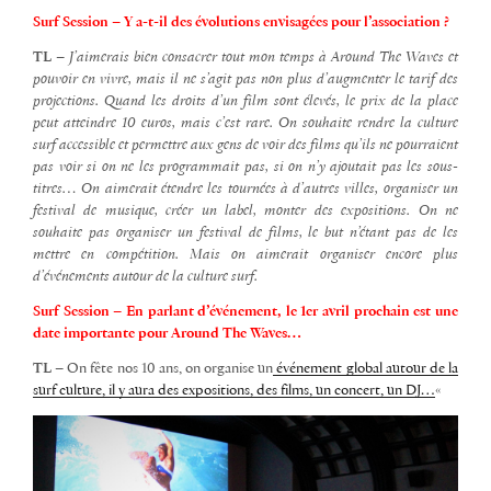
Surf Session – Y a-t-il des évolutions envisagées pour l’association ?
TL –
J’aimerais bien consacrer tout mon temps à Around The Waves et
pouvoir en vivre, mais il ne s’agit pas non plus d’augmenter le tarif des
projections. Quand les droits d’un film sont élevés, le prix de la place
peut atteindre 10 euros, mais c’est rare. On souhaite rendre la culture
surf accessible et permettre aux gens de voir des films qu’ils ne pourraient
pas voir si on ne les programmait pas, si on n’y ajoutait pas les sous-
titres… On aimerait étendre les tournées à d’autres villes, organiser un
festival de musique, créer un label, monter des expositions. On ne
souhaite pas organiser un festival de films, le but n’étant pas de les
mettre en compétition. Mais on aimerait organiser encore plus
d’événements autour de la culture surf.
Surf Session – En parlant d’événement, le 1er avril prochain est une
date importante pour Around The Waves…
TL –
On fête nos 10 ans, on organise un
événement global autour de la
surf culture, il y aura des expositions, des films, un concert, un DJ…
«