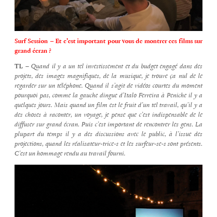
Surf Session – Et c’est important pour vous de montrer ces films sur
grand écran ?
TL –
Quand il y a un tel investissement et du budget engagé dans des
projets, des images magnifiques, de la musique, je trouve ça nul de le
regarder sur un téléphone. Quand il s’agit de vidéos courtes du moment
pourquoi pas, comme la gauche dingue d’Italo Ferreira à Peniche il y a
quelques jours. Mais quand un film est le fruit d’un tel travail, qu’il y a
des choses à raconter, un voyage, je pense que c’est indispensable de le
diffuser sur grand écran. Puis c’est important de rencontrer les gens. La
plupart du temps il y a des discussions avec le public, à l’issue des
projections, quand les réalisateur-trice-s et les surfeur-se-s sont présents.
C’est un hommage rendu au travail fourni.