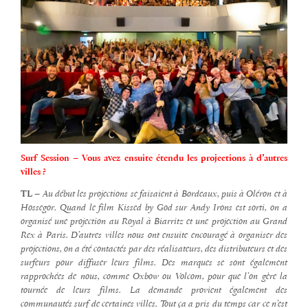
Surf Session – Vous avez ensuite étendu les projections à d’autres
villes ?
TL –
Au début les projections se faisaient à Bordeaux, puis à Oléron et à
Hossegor. Quand le film Kissed by God sur Andy Irons est sorti, on a
organisé une projection au Royal à Biarritz et une projection au Grand
Rex à Paris. D’autres villes nous ont ensuite encouragé à organiser des
projections, on a été contactés par des réalisateurs, des distributeurs et des
surfeurs pour diffuser leurs films. Des marques se sont également
rapprochées de nous, comme Oxbow ou Volcom, pour que l’on gère la
tournée de leurs films. La demande provient également des
communautés surf de certaines villes. Tout ça a pris du temps car ce n’est