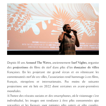
Depuis 10 ans
Around The Waves
, anciennement
Surf Nights
, organise
des
projections
de films de surf dans plus d’un
douzaine de villes
françaises. En les projetant sur grand écran et en réunissant les
communautés surf de ces villes, l’association rend hommage à ces films,
français, européens et internationaux. Pas moins de soixante
projections ont eu lieu en 2022 dont certaines en avant-premières
mondiales.
À l’heure des réseaux sociaux et des smartphones, où le visionnage s’est
individualisé, les images ont tendance à être plus consommées que
regardées et les formats sont toujours plus courts et plus rapides.