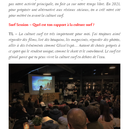
pas notre activité principale, on fait ça sur notre temps libre. En 2021,
pour proposer une alternative aux réseaux sociaux, on a créé notre site
pour mettre en avant la culture surf.
Surf Session –
Quel est ton rapport à la culture surf ?
TL –
La culture surf est très importante pour moi. J’ai toujours aimé
regarder des films, lire des bouquins, les magazines, regarder des photos,
aller à des événements comme Glisse’expo… Autant de choses propres à
ce sport qui le rendent unique, comme le skate et le snowboard. Le surf est
génial parce que tu peux vivre la culture surf en dehors de l’eau.