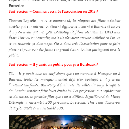
Laprêle
sur l’histoire de l’association, ses actions et ses projets à venir.
Entretien
Surf Session – Comment est née l’association en 2013 ?
Thomas Laprêle –
«
À ce moment-là, la plupart des films n’étaient
visibles que sur internet ou étaient diffusés seulement à Biarritz et encore
il n’y en avait que très peu. Beaucoup de films sortaient en DVD aux
États-Unis ou en Australie, mais ils n’avaient aucune visibilité en France
et on trouvait ça dommage. On a donc créé l’association pour se faire
plaisir et pour voir des films sur grand écran, tout en partageant avec le
public.
Surf Session – Il y avait un public pour ça à Bordeaux ?
TL –
Il y avait tous les surf shops que l’on retrouve à Hossegor ou à
Biarritz, toutes les marques avaient déjà leur boutique et il y avait
l’antenne Surfrider. Beaucoup d’étudiants des villes du Pays basque et
des Landes venaient faire leurs études ici. Les projections ont rapidement
eu du succès, le premier film que l’on a diffusé, Sight/Sound de Mikey
DeTemple, a rassemblé 200 personnes. Le second, This Time Tomorrow
de Taylor Steele en a rassemblé 300.