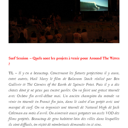
Surf Session – Quels sont les projets à venir pour Around The Waves
?
TL –
Il y en a beaucoup. Concernant les futures projections il y aura,
entre autres, Hail Mary le film de Balaram Stack réalisé par Ben
Gulliver et The Corners of the Earth de Spencer Frost. Puis il y a des
choses dont je ne peux pas encore parler. On va faire une grosse tournée
avec Oxbow fin avril-début mai. Un ancien champion du monde va
venir en tournée en France fin juin, dans le cadre d’un projet avec une
marque de surf. On va organiser une tournée de Natural High de Jack
Coleman au mois d’avril. On aimerait aussi proposer un accès VOD des
films projetés. Beaucoup de gens habitent loin des villes dans lesquelles
ils sont diffusés, on reçoit de nombreuses demandes en ce sens.