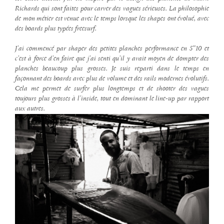
Richards qui sont faites pour carver des vagues sérieuses. La philosophie
de mon métier est venue avec le temps lorsque les shapes ont évolué, avec
des boards plus typées freesurf.
J’ai commencé par shaper des petites planches performance en 5″10 et
c’est à force d’en faire que j’ai senti qu’il y avait moyen de dompter des
planches beaucoup plus grosses. Je suis reparti dans le temps en
façonnant des boards avec plus de volume et des rails modernes évolutifs.
Cela me permet de surfer plus longtemps et de shooter des vagues
toujours plus grosses à l’inside, tout en dominant le line-up par rapport
aux autres.