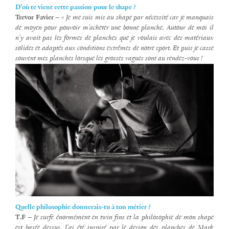
D’où te vient cette passion pour le shape ?
Trevor Favier
–
« Je me suis mis au shape par nécessité car je manquais
de moyen pour pouvoir m’acheter une bonne planche. Autour de moi il
n’y avait pas les formes de planches que je voulais avec des matériaux
solides et adaptés aux conditions extrêmes de notre sport. Et puis je casse
souvent mes planches lorsque les grosses vagues sont au rendez-vous !
Quelle philosophie donnerais-tu à ton métier ?
T.F
–
Je surfe énormément en twin fins et la philosophie de mon shape
est basée dessus. J’ai été inspiré par le design des planches de Mark