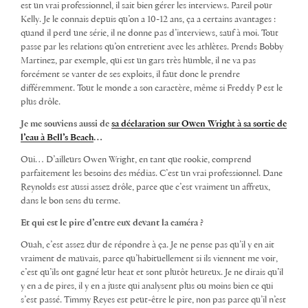
est un vrai professionnel, il sait bien gérer les interviews. Pareil pour
Kelly. Je le connais depuis qu’on a 10-12 ans, ça a certains avantages :
quand il perd une série, il ne donne pas d’interviews, sauf à moi. Tout
passe par les relations qu’on entretient avec les athlètes. Prends Bobby
Martinez, par exemple, qui est un gars très humble, il ne va pas
forcément se vanter de ses exploits, il faut donc le prendre
différemment. Tout le monde a son caractère, même si Freddy P est le
plus drôle.
Je me souviens aussi de
sa déclaration sur Owen Wright à sa sortie de
l’eau à Bell’s Beach
…
Oui… D’ailleurs Owen Wright, en tant que rookie, comprend
parfaitement les besoins des médias. C’est un vrai professionnel. Dane
Reynolds est aussi assez drôle, parce que c’est vraiment un affreux,
dans le bon sens du terme.
Et qui est le pire d’entre eux devant la caméra ?
Ouah, c’est assez dur de répondre à ça. Je ne pense pas qu’il y en ait
vraiment de mauvais, parce qu’habituellement si ils viennent me voir,
c’est qu’ils ont gagné leur heat et sont plutôt heureux. Je ne dirais qu’il
y en a de pires, il y en a juste qui analysent plus ou moins bien ce qui
s’est passé. Timmy Reyes est peut-être le pire, non pas parce qu’il n’est