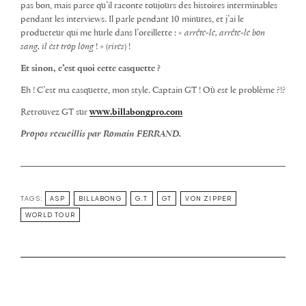
pas bon, mais parce qu’il raconte toujours des histoires interminables
pendant les interviews. Il parle pendant 10 minutes, et j’ai le
producteur qui me hurle dans l’oreillette : «
arrête-le, arrête-le bon
sang, il est trop long
! » (
rires
) !
Et sinon, c’est quoi cette casquette ?
Eh ! C’est ma casquette, mon style. Captain GT ! Où est le problème ?!?
Retrouvez GT sur
www.billabongpro.com
Propos recueillis par Romain FERRAND.
TAGS:
ASP
BILLABONG
G.T
GT
VON ZIPPER
WORLD TOUR