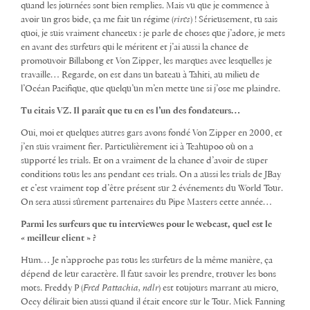
quand les journées sont bien remplies. Mais vu que je commence à
avoir un gros bide, ça me fait un régime (
rires
) ! Sérieusement, tu sais
quoi, je suis vraiment chanceux : je parle de choses que j’adore, je mets
en avant des surfeurs qui le méritent et j’ai aussi la chance de
promouvoir Billabong et Von Zipper, les marques avec lesquelles je
travaille… Regarde, on est dans un bateau à Tahiti, au milieu de
l’Océan Pacifique, que quelqu’un m’en mette une si j’ose me plaindre.
Tu citais VZ. Il paraît que tu en es l’un des fondateurs…
Oui, moi et quelques autres gars avons fondé Von Zipper en 2000, et
j’en suis vraiment fier. Particulièrement ici à Teahupoo où on a
supporté les trials. Et on a vraiment de la chance d’avoir de super
conditions tous les ans pendant ces trials. On a aussi les trials de JBay
et c’est vraiment top d’être présent sur 2 événements du World Tour.
On sera aussi sûrement partenaires du Pipe Masters cette année…
Parmi les surfeurs que tu interviewes pour le webcast, quel est le
« meilleur client » ?
Hum… Je n’approche pas tous les surfeurs de la même manière, ça
dépend de leur caractère. Il faut savoir les prendre, trouver les bons
mots. Freddy P (
Fred Pattachia, ndlr
) est toujours marrant au micro,
Occy délirait bien aussi quand il était encore sur le Tour. Mick Fanning