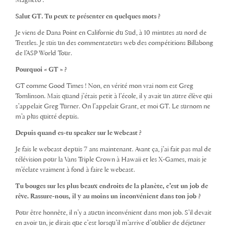
Magnéto :
Salut GT. Tu peux te présenter en quelques mots ?
Je viens de Dana Point en Californie du Sud, à 10 minutes au nord de
Trestles. Je suis un des commentateurs web des compétitions Billabong
de l’ASP World Tour.
Pourquoi « GT » ?
GT comme Good Times ! Non, en vérité mon vrai nom est Greg
Tomlinson. Mais quand j’étais petit à l’école, il y avait un autre élève qui
s’appelait Greg Turner. On l’appelait Grant, et moi GT. Le surnom ne
m’a plus quitté depuis.
Depuis quand es-tu speaker sur le webcast ?
Je fais le webcast depuis 7 ans maintenant. Avant ça, j’ai fait pas mal de
télévision pour la Vans Triple Crown à Hawaii et les X-Games, mais je
m’éclate vraiment à fond à faire le webcast.
Tu bouges sur les plus beaux endroits de la planète, c’est un job de
rêve. Rassure-nous, il y au moins un inconvénient dans ton job ?
Pour être honnête, il n’y a aucun inconvénient dans mon job. S’il devait
en avoir un, je dirais que c’est lorsqu’il m’arrive d’oublier de déjeuner