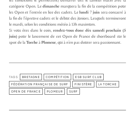
les conditions le permettent) démarrer dès le samedi matin avec la
catégorie Open. Le
dimanche
marquera la fin de la compétition pour
les Open et l’entrée en lice des cadets. Le
lundi 7 juin
sera consacré à
la fin de l’épreuve cadets et le début des juniors. Lesquels termineront
le mardi, selon les conditions météo à 13h maximum.
Si vous êtes dans le coin,
rendez-vous donc dès samedi prochain (5
juin)
pour le lancement de cet Open de France de shortboard sur le
spot de la
Torche
à
Plomeur
, qui à n’en pas douter sera passionnant.
TAGS:
BRETAGNE
COMPÉTITION
ESB SURF CLUB
FÉDÉRATION FRANÇAISE DE SURF
FINISTÈRE
LA TORCHE
OPEN DE FRANCE
PLOMEUR
SURF