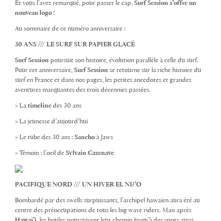
Et vous l’avez remarqué, pour passer le cap,
Surf Session s’offre un
nouveau logo
!
Au sommaire de ce numéro anniversaire :
30 ANS /// LE SURF SUR PAPIER GLACÉ
Surf Session
poursuit son histoire, évolution parallèle à celle du surf.
Pour cet anniversaire,
Surf Session
se retourne sur la riche histoire du
surf en France et dans nos pages, les petites anecdotes et grandes
aventures marquantes des trois décennies passées.
> La
timeline
des 30 ans
> La jeunesse d’aujourd’hui
> Le tube des 30 ans :
Sancho
à Jaws
> Témoin : l’oeil de
Sylvain Cazenave
PACIFIQUE NORD ///
UN HIVER EL NI?’O
Bombardé par des swells surpuissants, l’archipel hawaïen aura été au
centre des préoccupations de tous les big wave riders. Mais après
Hawai’i
, les houles poursuivent leur chemin jusqu’à des spots aussi