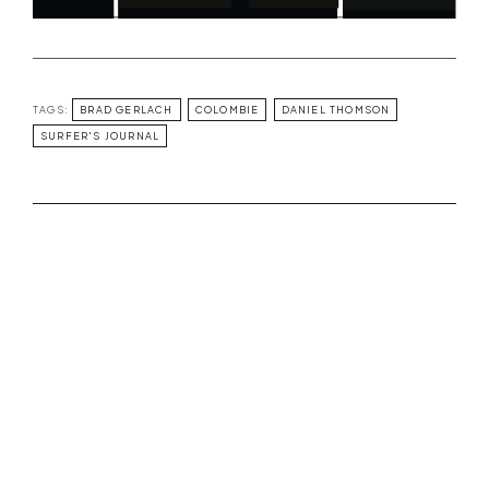
TAGS:
BRAD GERLACH
COLOMBIE
DANIEL THOMSON
SURFER'S JOURNAL