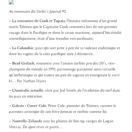
Au sommaire du Surfer’s Journal 98
–
La rencontre de Cook et Tupaia
, l’histoire méconnue d’un grand
marin Tahitien que le Capitaine Cook rencontra lors de son premier
voyage dans le Pacifique et dont le savoir maritime, aujourd’hui étudié
scientifiquement, était d’une étendue extraordinaire.
–
La Colombie
, pays qui sort peut à peu de sa violence endémique et
dont les vagues de la côte pacifique sont à découvrir.
–
Brad Gerlach
, rencontre avec l’ancien surfeur pro des 80’s, vice-
champion du monde en 1991, personnage passionné aussi versatile
qu’authentique et qui trouve un peu de sagesse en enseignant le
wave
ki
… Par Nathan Myers
–
L’Australie actuelle
, récit par Jed Smith, de l’évolution du surf dans
un pays en mutation.
–
Galerie : Corny Cole
. Peter Cole, pionnier de Waimea, raconte le
parcours artistique de son frère jumeau et surfeur comme lui.
–
Nouvelle-Zélande
avec les photos de line-up vierges de Logan
Murray. De quoi rêver et partir…