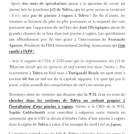
Après
des mois de spéculations
quant à la question de savoir où
auront lieu les prochains
J.O de Tokyo,
que les pros océan se rassurent
: il n’y aura
pas de piscine à vagues à Tokyo !
En fin d’année, les
rumeurs se faisaient de plus en plus pressantes et la majorité des voix
pensaient que l’apparition du surf lors des
Jeux Olympiques
aurait de
grandes chances de se faire dans une piscine à vagues. Les spéculations
ont officiellement pris fin hier grâce à l’intervention de
Fernando
Aguerre
, Président de
l’ISA
(International Surfing Association) qui
s’est
confié à l’AFP :
« Avec le support de l’ISA, le CIO ainsi que les organisateurs des J.O de
Tokyo ont décidé que les épreuves de surf auront lieu dans l’océan »
. Pas
exactement à
Tokyo
au final mais à
Tsurigasaki Beach
, un spot situé à
environ
60 km
au sud-est de la capitale nippone. Un spot qui par le
passé, a déjà accueilli des compétitions de surf à un niveau pro.
Terminées donc les rumeurs qui disaient que
la WSL
était en train de
chercher dans les environs de Tokyo un endroit propice à
l’installation d’une piscine à vagues
. Même si la CEO de la WSL
Sophie Goldschmidt
avait contribué à colporter cette rumeur en
annonçant que le CIO se devait d’étudier l’idée d’une piscine à vagues
dans la région de
Tokyo
à cause d’un manque de swell l’été au
Japon.