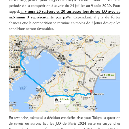
La
waiting period
pour les
J.O de Tokyo
s’étendra donc sur toute la
période de la compétition à savoir du
24 juillet au 9 août 2020.
Pour
rappel,
il y aura 20 surfeurs et 20 surfeuses lors de ces J.O avec au
maximum 3 représentants par pays.
Cependant, il y a de fortes
chances que la compétition se termine en moins de 2 jours dès que les
conditions seront favorables.
En revanche, même si la décision
est définitive
pour Tokyo, la question
de savoir où auront lieu les
J.O de Paris 2024
reste en suspend et