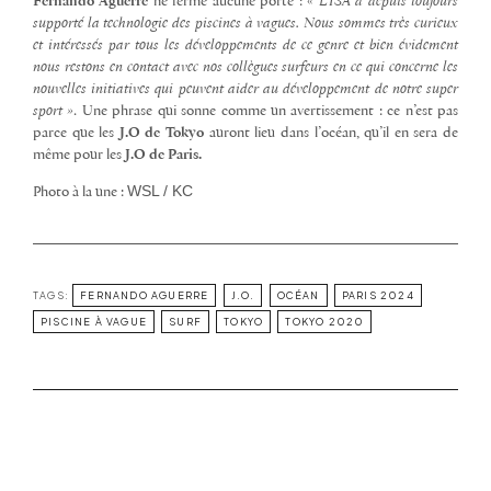
Fernando Aguerre
ne ferme aucune porte : «
L’ISA a depuis toujours
supporté la technologie des piscines à vagues. Nous sommes très curieux
et intéressés par tous les développements de ce genre et bien évidement
nous restons en contact avec nos collègues surfeurs en ce qui concerne les
nouvelles initiatives qui peuvent aider au développement de notre super
sport »
. Une phrase qui sonne comme un avertissement : ce n’est pas
parce que les
J.O de Tokyo
auront lieu dans l’océan, qu’il en sera de
même pour les
J.O de Paris.
WSL / KC
Photo à la une :
TAGS:
FERNANDO AGUERRE
J.O.
OCÉAN
PARIS 2024
PISCINE À VAGUE
SURF
TOKYO
TOKYO 2020