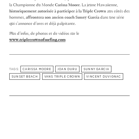
la Championne du Monde
Carissa Moore
. La jeune Hawaiienne,
historiquement autorisée à participer à la Triple Crown
aux côtés des
hommes,
affrontera son ancien coach Sunny Garcia
dans une série
qui s’annonce d’ores et déjà palpitante.
Plus d’infos, de photos et de vidéos sur le
www.triplecrownofsurfing.com
TAGS:
CARISSA MOORE
JOAN DURU
SUNNY GARCIA
SUNSET BEACH
VANS TRIPLE CROWN
VINCENT DUVIGNAC