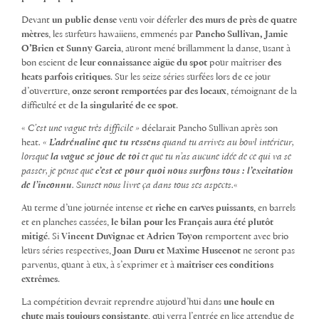
Devant
un public dense
venu voir déferler
des murs de près de quatre
mètres
, les surfeurs hawaiiens, emmenés par
Pancho Sullivan, Jamie
O’Brien et Sunny Garcia
, auront mené brillamment la danse, usant à
bon escient de
leur connaissance aigüe du spot
pour maîtriser
des
heats parfois critiques
. Sur les seize séries surfées lors de ce jour
d’ouverture,
onze seront remportées par des locaux
, témoignant de la
difficulté et de
la singularité de ce spot
.
«
C’est une vague très difficile »
déclarait Pancho Sullivan après son
heat
. «
L’adrénaline que tu ressens
quand tu arrives au bowl intérieur,
lorsque
la vague se joue de toi
et que tu n’as aucune idée de ce qui va se
passer, je pense que
c’est ce pour quoi nous surfons tous : l’excitation
de l’inconnu
. Sunset nous livre ça dans tous ses aspects.
«
Au terme d’une journée intense et
riche en carves puissants
, en barrels
et en planches cassées,
le bilan pour les Français aura été plutôt
mitigé
. Si
Vincent Duvignac et Adrien Toyon
remportent avec brio
leurs séries respectives,
Joan Duru et Maxime Huscenot
ne seront pas
parvenus, quant à eux, à s’exprimer et à
maîtriser ces conditions
extrêmes
.
La compétition devrait reprendre aujourd’hui dans
une houle en
chute mais toujours consistante
, qui verra l’entrée en lice attendue de