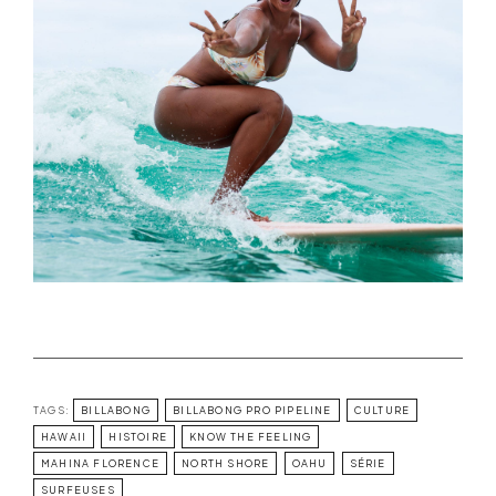
TAGS:
BILLABONG
BILLABONG PRO PIPELINE
CULTURE
HAWAII
HISTOIRE
KNOW THE FEELING
MAHINA FLORENCE
NORTH SHORE
OAHU
SÉRIE
SURFEUSES