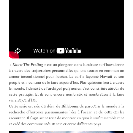
«
Know The Feeling
» est un plongeon dans la culture surf hawaiienne
à travers des
trajectoires personnelles
qui ont toutes en commun un
amour inconditionnel pour l’océan. Le surf a façonné
Hawaii
et son
peuple et il continu de le faire aujourd’hui. Plus qu’aucun lieu à travers
le monde, l’identité de l’
archipel polynésien
s’est construite autour de
cette pratique. Et ils sont encore nombreux et nombreuses à la faire
vivre aujourd’hui.
Cette
série
est née du désir de
Billabong
de parcourir le monde à la
recherche d’histoires passionnantes liées à l’océan et de ceux qui les
racontent. Il s’agit avant tout de montrer en quoi le surf rassemble tant
et créé des communautés au sein et entre différents pays.