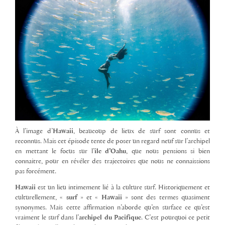
À l’image d’
Hawaii
, beaucoup de lieux de surf sont connus et
reconnus. Mais cet épisode tente de poser un regard neuf sur l’archipel
en mettant le focus sur l’
île d’Oahu
, que nous pensions si bien
connaitre, pour en révéler des trajectoires que nous ne connaissions
pas forcément.
Hawaii
est un lieu intimement lié à la culture surf. Historiquement et
culturellement, «
surf
» et «
Hawaii
» sont des termes quasiment
synonymes. Mais cette affirmation n’aborde qu’en surface ce qu’est
vraiment le surf dans l’
archipel du Pacifique
. C’est pourquoi ce petit