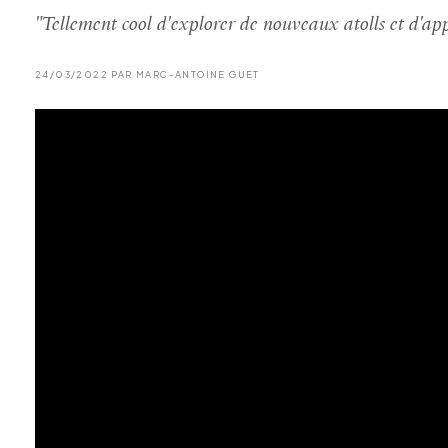
"Tellement cool d'explorer de nouveaux atolls et d'ap
24/03/2022 PAR MARC-ANTOINE GUET