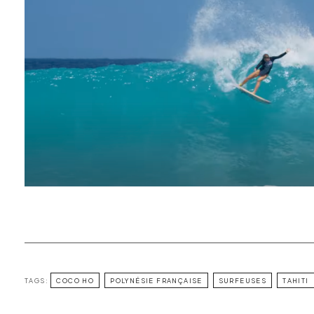
TAGS:
COCO HO
POLYNÉSIE FRANÇAISE
SURFEUSES
TAHITI