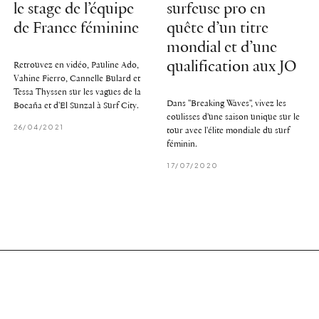
le stage de l’équipe
surfeuse pro en
de France féminine
quête d’un titre
mondial et d’une
qualification aux JO
Retrouvez en vidéo, Pauline Ado,
Vahine Fierro, Cannelle Bulard et
Tessa Thyssen sur les vagues de la
Dans ''Breaking Waves'', vivez les
Bocaña et d'El Sunzal à Surf City.
coulisses d'une saison unique sur le
26/04/2021
tour avec l'élite mondiale du surf
féminin.
17/07/2020