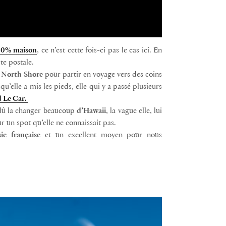
100% maison
, ce n’est cette fois-ci pas le cas ici. En
te postale.
u
North Shore
pour partir en voyage vers des coins
qu’elle a mis les pieds, elle qui y a passé plusieurs
 Le Car.
t dû la changer beaucoup
d’Hawaii
, la vague elle, lui
ur un spot qu’elle ne connaissait pas.
ie
française
et un excellent moyen pour nous