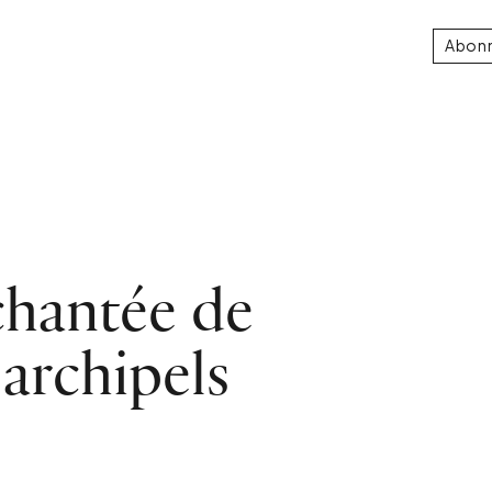
Abon
chantée de
archipels