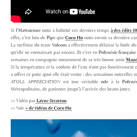
Si
l’Hawaïenne
nous a habitué ces derniers temps
à des édits 
effet, c’est loin de
Pipe
que
Coco
Ho
nous envoie sa dernière car
La surfeuse du team
Volcom
a effectivement délaissé la foule d
qu’elle ne connaissait pas encore. Et c’est en
Polynésie française
semaines en compagnie notamment de sa très bonne amie
Maud
Si la température et la couleur de l’eau n’ont pas foncièremen
a offert ce pour quoi elle était venue : des sensations nouvelles s
ATOLL APPRECIATION
est une véritable
ode
à la
Polynés
Métropolitains, de patienter jusqu’à l’arrivée des beaux jours.
>> Vidéo par
Layne Stratton
>> Voir
+ de vidéos de Coco Ho