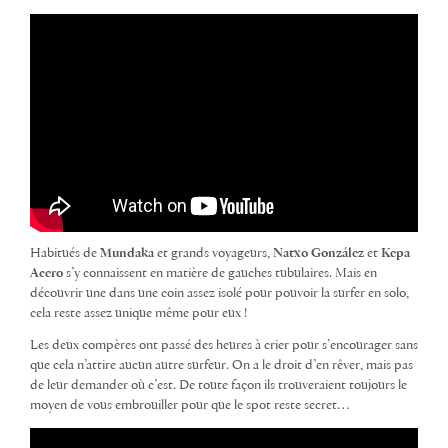
Habitués de
Mundaka
et grands voyageurs,
Natxo González
et
Kepa
Acero
s’y connaissent en matière de gauches tubulaires. Mais en
découvrir une dans une coin assez isolé pour pouvoir la surfer en solo,
cela reste assez unique même pour eux !
Les deux compères ont passé des heures à crier pour s’encourager sans
que cela n’attire aucun autre surfeur. On a le droit d’en rêver, mais pas
de leur demander où c’est. De toute façon ils trouveraient toujours le
moyen de vous embrouiller pour que le spot reste secret…