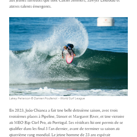
aux jeunes surfeuses que sont Caitlin Simmers, Sawyer Lindblad et
autres talents émergents.
Lakey Peterson © Damien Poullenot – World Surf League
En 2023, João Chianca a fait une belle deuxième saison, avec trois
troisièmes places à Pipeline, Sunset et Margaret River, et une victoire
au MEO Rip Curl Pro, au Portugal. Ses résultats lui ont permis de se
qualifier dans les final 5 l’an dernier, avant de terminer sa saison au
quatrième rang mondial. Le jeune homme de 23 ans espérait