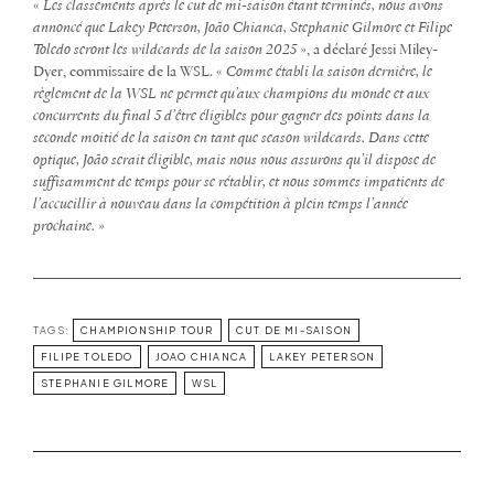
«
Les classements après le cut de mi-saison étant terminés, nous avons
annoncé que Lakey Peterson, João Chianca, Stephanie Gilmore et Filipe
Toledo seront les wildcards de la saison 2025
», a déclaré Jessi Miley-
Dyer, commissaire de la WSL. «
Comme établi la saison dernière, le
règlement de la WSL ne permet qu’aux champions du monde et aux
concurrents du final 5 d’être éligibles pour gagner des points dans la
seconde moitié de la saison en tant que season wildcards. Dans cette
optique, João serait éligible, mais nous nous assurons qu’il dispose de
suffisamment de temps pour se rétablir, et nous sommes impatients de
l’accueillir à nouveau dans la compétition à plein temps l’année
prochaine.
»
TAGS:
CHAMPIONSHIP TOUR
CUT DE MI-SAISON
FILIPE TOLEDO
JOAO CHIANCA
LAKEY PETERSON
STEPHANIE GILMORE
WSL