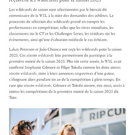
reçoivent les wildcards pour la saison 2025
Les wildcards de saison sont sélectionnées par le bureau du
commissaire de la WSL à la suite des demandes des athlètes. Le
processus de sélection des wildcards prend en compte les
performances en compétition, telles que les titres mondiaux, les
classements sur le CT et les Challenger Series, les résultats sur les
événements, ainsi qu’une évaluation médicale le cas échéant.
Lakey Peterson et João Chianca ont reçu les wildcards pour la saison
2025. Ces
season wildcards
leur permettront de participer à la
première moitié de la saison 2025. Plus tôt cette année, la WSL avait
confirmé Stephanie Gilmore et Filipe Toledo comme les deux autres
season wildcards
, suite à leurs annonces respectives d’une pause,
s’éloignant alors pendant un an de la compétition à plein temps. En
tant que
season wildcards
, Gilmore et Toledo auront, eux aussi, accès à
toutes les compétitions de la première moitié de la saison 2025 du
Tour.