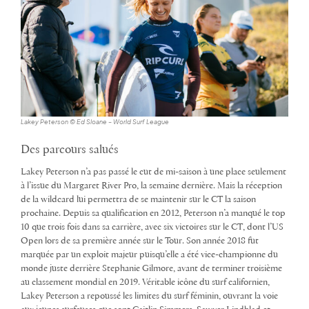
Lakey Peterson © Ed Sloane – World Surf League
Des parcours salués
Lakey Peterson n’a pas passé le cut de mi-saison à une place seulement
à l’issue du Margaret River Pro, la semaine dernière. Mais la réception
de la wildcard lui permettra de se maintenir sur le CT la saison
prochaine. Depuis sa qualification en 2012, Peterson n’a manqué le top
10 que trois fois dans sa carrière, avec six victoires sur le CT, dont l’US
Open lors de sa première année sur le Tour. Son année 2018 fut
marquée par un exploit majeur puisqu’elle a été vice-championne du
monde juste derrière Stephanie Gilmore, avant de terminer troisième
au classement mondial en 2019. Véritable icône du surf californien,
Lakey Peterson a repoussé les limites du surf féminin, ouvrant la voie