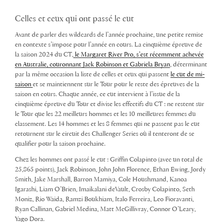
Celles et ceux qui ont passé le cut
Avant de parler des wildcards de l’année prochaine, une petite remise
en contexte s’impose pour l’année en cours. La cinquième épreuve de
la saison 2024 du CT,
le Margaret River Pro, s’est récemment achevée
en Australie, couronnant Jack Robinson et Gabriela Bryan
, déterminant
par la même occasion la liste de celles et ceux qui passent
le cut de mi-
saison
et se maintiennent sur le Tour pour le reste des épreuves de la
saison en cours. Chaque année, ce cut intervient à l’issue de la
cinquième épreuve du Tour et divise les effectifs du CT : ne restent sur
le Tour que les 22 meilleurs hommes et les 10 meilleures femmes du
classement. Les 14 hommes et les 8 femmes qui ne passent pas le cut
retournent sur le circuit des Challenger Series où il tenteront de se
qualifier pour la saison prochaine.
Chez les hommes ont passé le cut : Griffin Colapinto (avec un total de
25,865 points), Jack Robinson, John John Florence, Ethan Ewing, Jordy
Smith, Jake Marshall, Barron Mamiya, Cole Houshmand, Kanoa
Igarashi, Liam O’Brien, Imaikalani deVault, Crosby Colapinto, Seth
Moniz, Rio Waida, Ramzi Boukhiam, Italo Ferreira, Leo Fioravanti,
Ryan Callinan, Gabriel Medina, Matt McGillivray, Connor O’Leary,
Yago Dora.