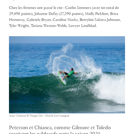
Chez les femmes ont passé le cut : Caitlin Simmers (avec un total de
29,490 points), Johanne Defay (27,290 points), Molly Picklum, Brisa
Hennessy, Gabriela Bryan, Caroline Marks, Bettylou Sakura Johnson,
Tyler Wright, Tatiana Weston-Webb, Sawyer Lindblad.
Joao Chianca © Thiago Diz – World Surf League
Peterson et Chianca, comme Gilmore et Toledo