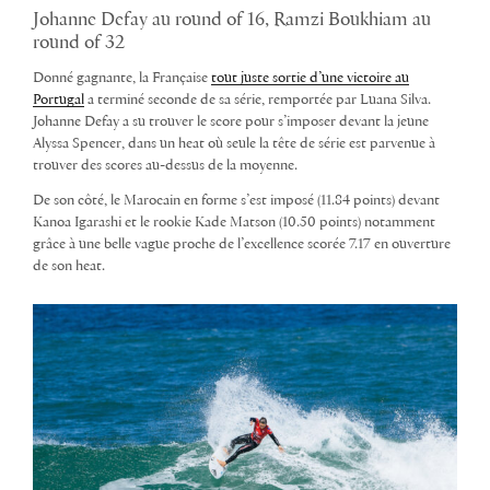
Johanne Defay au round of 16, Ramzi Boukhiam au
round of 32
Donné gagnante, la Française
tout juste sortie d’une victoire au
Portugal
a terminé seconde de sa série, remportée par Luana Silva.
Johanne Defay a su trouver le score pour s’imposer devant la jeune
Alyssa Spencer, dans un heat où seule la tête de série est parvenue à
trouver des scores au-dessus de la moyenne.
De son côté, le Marocain en forme s’est imposé (11.84 points) devant
Kanoa Igarashi et le rookie Kade Matson (10.50 points) notamment
grâce à une belle vague proche de l’excellence scorée 7.17 en ouverture
de son heat.