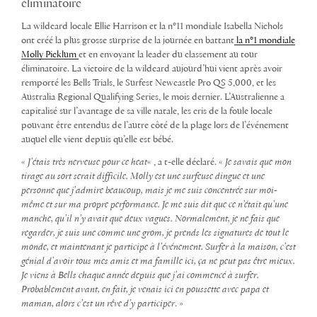
éliminatoire
La wildcard locale Ellie Harrison et la n°11 mondiale Isabella Nichols
ont créé la plus grosse surprise de la journée en battant
la n°1 mondiale
Molly Picklum
et en envoyant la leader du classement au tour
éliminatoire. La victoire de la wildcard aujourd’hui vient après avoir
remporté les Bells Trials, le Surfest Newcastle Pro QS 5,000, et les
Australia Regional Qualifying Series, le mois dernier. L’Australienne a
capitalisé sur l’avantage de sa ville natale, les cris de la foule locale
pouvant être entendus de l’autre côté de la plage lors de l’événement
auquel elle vient depuis qu’elle est bébé.
«
J’étais très nerveuse pour ce heat
« , a t-elle déclaré. «
Je savais que mon
tirage au sort serait difficile. Molly est une surfeuse dingue et une
personne que j’admire beaucoup, mais je me suis concentrée sur moi-
même et sur ma propre performance. Je me suis dit que ce n’était qu’une
manche, qu’il n’y avait que deux vagues. Normalement, je ne fais que
regarder, je suis une comme une grom, je prends les signatures de tout le
monde, et maintenant je participe à l’événement. Surfer à la maison, c’est
génial d’avoir tous mes amis et ma famille ici, ça ne peut pas être mieux.
Je viens à Bells chaque année depuis que j’ai commencé à surfer.
Probablement avant, en fait, je venais ici en poussette avec papa et
maman, alors c’est un rêve d’y participer
. »