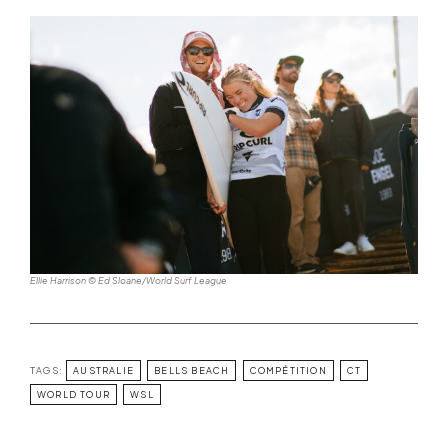
Ellie Harrison © Ed Sloane/World Surf League
TAGS:
AUSTRALIE
BELLS BEACH
COMPÉTITION
CT
WORLD TOUR
WSL