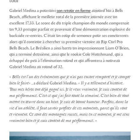
tour
Gabriel Medina a poursuivi
son retour en forme
aujourd’hui à Bells
Beach, affichant le meilleur total de la première journée avec un
excellent 17,33. Le score de du triple champion du monde comprenait
un 9,33 presque parfait et provenait d’une démonstration explosive de
backside re-entries. C’était un coup de semonce pour ses concurrents
alors qu’il continue à chercher sa première victoire au Rip Curl Pro
Bells Beach. Le Brésilien a ainsi battu un impressionnant Liam O’Brien,
qui a terminé deuxième, ainsi que le rookie Cole Houshmand, qui a
échappé de peu à l’elimination round et qui affrontera à nouveau
Gabriel Medina au round of 32.
«
Bells est l’un des événements que je n’ai pas encore remporté et je compte
bien le faire
« , a déclaré Gabriel Medina. «
Il y a tellement d’histoire.
Tous mes héros ont déjà gagné ici. Je le veux vraiment. Je suis content de
ma performance. C’est ce que j’ai fait toute la semaine. C’est bien de tout
mettre en œuvre dans un heat. Je suis de bonne humeur. Parfois, dans la
vie d’un athlète, il faut savoir profiter de ces moments, parce qu’ils vont
et viennent. Ce sont des montagnes russes, mais en ce moment, je me sens
vraiment bien et je suis content de ma performance
. »