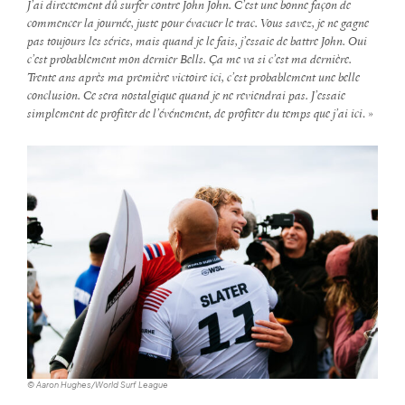
J’ai directement dû surfer contre John John. C’est une bonne façon de
commencer la journée, juste pour évacuer le trac. Vous savez, je ne gagne
pas toujours les séries, mais quand je le fais, j’essaie de battre John. Oui
c’est probablement mon dernier Bells. Ça me va si c’est ma dernière.
Trente ans après ma première victoire ici, c’est probablement une belle
conclusion. Ce sera nostalgique quand je ne reviendrai pas. J’essaie
simplement de profiter de l’événement, de profiter du temps que j’ai ici
. »
© Aaron Hughes/World Surf League