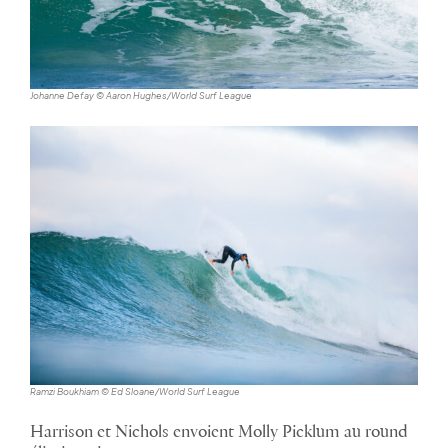
Johanne Defay © Aaron Hughes/World Surf League
Ramzi Boukhiam © Ed Sloane/World Surf League
Harrison et Nichols envoient Molly Picklum au round