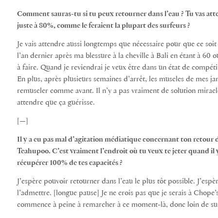
Comment sauras-tu si tu peux retourner dans l’eau ? Tu vas atte
juste
à 80%, comme le feraient la plupart des surfeurs ?
Je vais attendre aussi longtemps que nécessaire pour que ce soit 
l’an dernier après ma blessure à la cheville à Bali en étant à 60 o
à faire. Quand je reviendrai je veux être dans un état de compét
En plus, après plusieurs semaines d’arrêt, les muscles de mes jam
remuscler comme avant. Il n’y a pas vraiment de solution miracle p
attendre que ça guérisse.
[—]
Il y a eu pas mal d’agitation médiatique concernant ton retour d
Teahupoo. C’est vraiment l’endroit où tu veux te jeter quand il y
récupérer 100% de tes capacités ?
J’espère pouvoir retourner dans l’eau le plus tôt possible. J’esp
l’admettre. [longue pause] Je ne crois pas que je serais à Chope’s
commence à peine à remarcher à ce moment-là, donc loin de sur