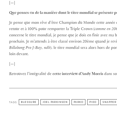
[—]
Que penses-tu de la manière dont le titre mondial se présente 
Je pense que mon rêve d’être Champion du Monde cette année es
retour et à 100% pour remporter la Triple Crown (
comme en 2008
concerne le titre mondial, je pense que je dois en finir avec ma 
prochain. Je m’attends à être classé environ 20ème quand je revi
Billabong Pro J-Bay, ndlt
). le titre mondial sera alors hors de p
loin devant.
[—]
Retrouvez l’intégralité de
cette interview d’Andy Morris
dans son
TAGS:
BLESSURE
JOEL PARKINSON
PARKO
PIED
SNAPPER