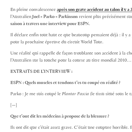
En pleine convalescence
après son grave accident au talon il y a
l’Australien
Joel « Parko » Parkinson
revient plus précisément su
saison à travers une interview pour ESPN
.
Il déclare enfin tout haut ce que beaucoup pensaient déjà : il y a
pour la prochaine épreuve du circuit World Tour.
Une réalité qui rappelle de façon troublante son accident à la chev
l’Australien sur la touche pour la course au titre mondial 2010…
EXTRAITS DE L’INTERVIEW :
ESPN : Quels muscles et tendons t’es tu coupé en réalité ?
Parko : Je me suis coupé le
Plantar Fascia
(le tissu situé sous le 
[—]
Que t’ont dit les médecins à propose de la blessure ?
Ils ont dit que c’était assez grave. C’était une coupure horrible. 