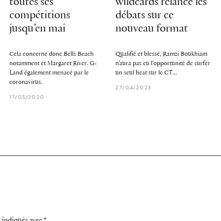
toutes ses
wildcards relance les
compétitions
débats sur ce
jusqu’en mai
nouveau format
Cela concerne donc Bells Beach
Qualifié et blessé, Ramzi Boukhiam
notamment et Margaret River. G-
n'aura pas eu l'opportunité de surfer
Land également menacé par le
un seul heat sur le CT...
coronavirus.
27/04/2023
17/03/2020
t indiqués avec
*