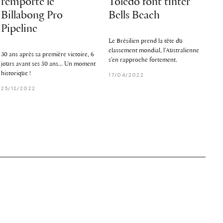
remporte le
Toledo font tinter
Billabong Pro
Bells Beach
Pipeline
Le Brésilien prend la tête du
classement mondial, l'Australienne
30 ans après sa première victoire, 6
s'en rapproche fortement.
jours avant ses 50 ans... Un moment
historique !
17/04/2022
25/12/2022