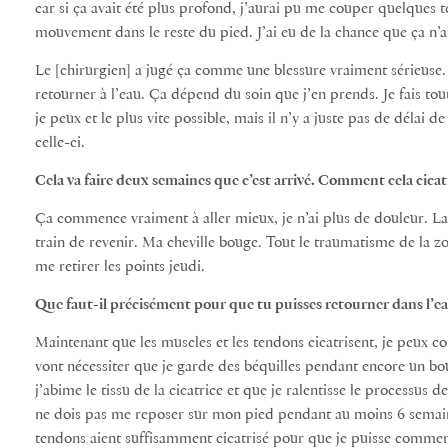
car si ça avait été plus profond, j’aurai pu me couper quelques t
mouvement dans le reste du pied. J’ai eu de la chance que ça n’ai
Le [chirurgien] a jugé ça comme une blessure vraiment sérieuse. 
retourner à l’eau. Ça dépend du soin que j’en prends. Je fais to
je peux et le plus vite possible, mais il n’y a juste pas de déla
celle-ci.
Cela va faire deux semaines que c’est arrivé. Comment cela cicatr
Ça commence vraiment à aller mieux, je n’ai plus de douleur. La
train de revenir. Ma cheville bouge. Tout le traumatisme de la zo
me retirer les points jeudi.
Que faut-il précisément pour que tu puisses retourner dans l’ea
Maintenant que les muscles et les tendons cicatrisent, je peux co
vont nécessiter que je garde des béquilles pendant encore un bou
j’abime le tissu de la cicatrice et que je ralentisse le processus d
ne dois pas me reposer sur mon pied pendant au moins 6 semaines
tendons aient suffisamment cicatrisé pour que je puisse comme