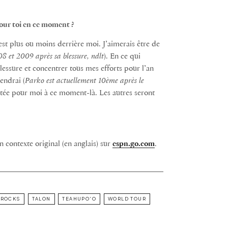
pour toi en ce moment ?
t plus ou moins derrière moi. J’aimerais être de
 et 2009 après sa blessure, ndlt
). En ce qui
blessure et concentrer tous mes efforts pour l’an
endrai (
Parko est actuellement 10ème après le
ortée pour moi à ce moment-là. Les autres seront
 contexte original (en anglais) sur
espn.go.com
.
 ROCKS
TALON
TEAHUPO'O
WORLD TOUR