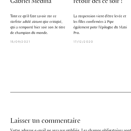
Gabriel Medina
retour dès ce soir !
Tout ce qu'il faut savoir sur ce
La suspension vient d'être levée et
surfeur adulé autant que critiqué,
les filles confirmées à Pipe
qui a remporté hier soir son 3e titre
également pour l'épilogue du Maui
de champion du monde.
Pro.
15/09/2021
17/12/2020
Laisser un commentaire
Votre adresse e-mail ne sera pas publiée.
Les champs obligatoires son