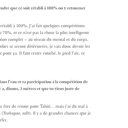
ndre que ce soit rétabli à 100% ou y retourner
rétabli à 100%. J’ai fait quelques compétitions
u 70%, et ce n’est pas la chose la plus intelligente
ition complet – au niveau du mental et du corps.
bes se seront détériorées, je vais donc devoir les
our ça. Il faut rester couché, le pied l’air, et
ans l’eau et ta participation à la compétition de
 a, disons, 3 mètres et que tu viens juste de
ère être de retour pour Tahiti… mais j’ai du mal à
 (
Teahupoo, ndlt
). Il y a de grandes chances que je
fer.