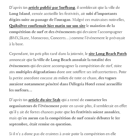
D’après un
article publié par Surfbang
, il semblerait que la ville de
Long Island
, censée accueillir les festivités, ait
subi d’importants
dégâts suite au passage de l’ouragan
. Malgré ces mauvaises nouvelles,
Quiksilver confirmait hier matin sur son site
le
maintien de la
compétition de surf et des événements
qui devaient l’accompagner
(BMX,Skate, Motocross, Concerts…) comme l’événement le prévoyait
à la base.
Cependant, un peu plus tard dans la journée, le
site Long Beach Patch
annoncait que
la ville de Long Beach annulait la totalité des
événements
qui devaient accompagner la compétition de surf, suite
aux
multiples dégradations
dont ont souffert ses infrastructures. Pour
la petite anecdote cocasse au milieu de tout ce chaos,
des vagues
auraient notamment pénétré dans l’Allegria Hotel censé accueillir
les surfeurs…
D’après un
article du site Stab
qui a tenté de
contacter les
organisateurs de l’événement
pour en savoir plus, il semblerait en effet
qu’il y ait de fortes chances pour que
les festivités soient annulées
,
mais qu’
en aucun cas la compétition de surf censée débuter le 1er
septembre, était remise en question.
Si il n’y a donc pas de craintes à avoir pour la compétition en elle