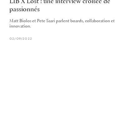
LIB X Lost : une interview croisée de
passionnés
Matt Biolos et Pete Saari parlent boards, collaboration et
innovation.
02/09/2022