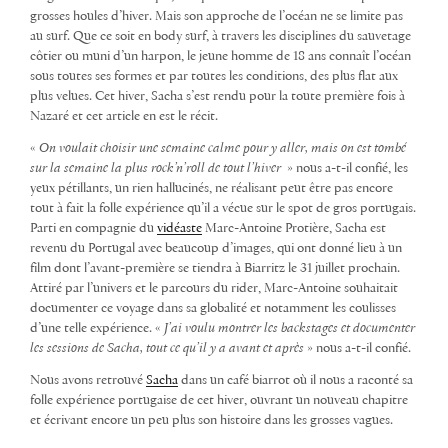
grosses houles d’hiver. Mais son approche de l’océan ne se limite pas
au surf. Que ce soit en body surf, à travers les disciplines du sauvetage
côtier ou muni d’un harpon, le jeune homme de 18 ans connaît l’océan
sous toutes ses formes et par toutes les conditions, des plus flat aux
plus velues. Cet hiver, Sacha s’est rendu pour la toute première fois à
Nazaré et cet article en est le récit.
«
On voulait choisir une semaine calme pour y aller, mais on est tombé
sur la semaine la plus rock’n’roll de tout
l’hiver
» nous a-t-il confié, les
yeux pétillants, un rien hallucinés, ne réalisant peut être pas encore
tout à fait la folle expérience qu’il a vécue sur le spot de gros portugais.
Parti en compagnie du
vidéaste
Marc-Antoine Protière, Sacha est
revenu du Portugal avec beaucoup d’images, qui ont donné lieu à un
film dont l’avant-première se tiendra à Biarritz le 31 juillet prochain.
Attiré par l’univers et le parcours du rider, Marc-Antoine souhaitait
documenter ce voyage dans sa globalité et notamment les coulisses
d’une telle expérience. «
J’ai voulu montrer les backstages et documenter
les sessions de Sacha, tout ce qu’il y a avant et après
» nous a-t-il confié.
Nous avons retrouvé
Sacha
dans un café biarrot où il nous a raconté sa
folle expérience portugaise de cet hiver, ouvrant un nouveau chapitre
et écrivant encore un peu plus son histoire dans les grosses vagues.