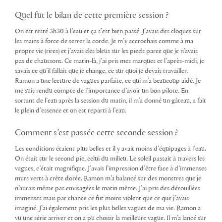
Quel fut le bilan de cette première session ?
On est resté 3h30 à l’eau et ça s’est bien passé. J’avais des cloques sur
les mains à force de serrer la corde. Je m’y accrochais comme à ma
propre vie (rires) et j’avais des bleus sur les pieds parce que je n’avais
pas de chaussons. Ce matin-là, j’ai pris mes marques et l’après-midi, je
savais ce qu’il fallait que je change, ce sur quoi je devais travailler.
Ramon a une lecture de vagues parfaite, ce qui m’a beaucoup aidé. Je
me suis rendu compte de l’importance d’avoir un bon pilote. En
sortant de l’eau après la session du matin, il m’a donné un gâteau, a fait
le plein d’essence et on est reparti à l’eau.
Comment s’est passée cette seconde session ?
Les conditions étaient plus belles et il y avait moins d’équipages à l’eau.
On était sur le second pic, celui du milieu. Le soleil passait à travers les
vagues, c’était magnifique. J’avais l’impression d’être face à d’immenses
murs verts à crête dorée. Ramon m’a balancé sur des monstres que je
n’aurais même pas envisagées le matin même. J’ai pris des dérouillées
immenses mais par chance ce fut moins violent que ce que j’avais
imaginé. J’ai également pris les plus belles vagues de ma vie. Ramon a
vu une série arriver et on a pu choisir la meilleure vague. Il m’a lancé sur