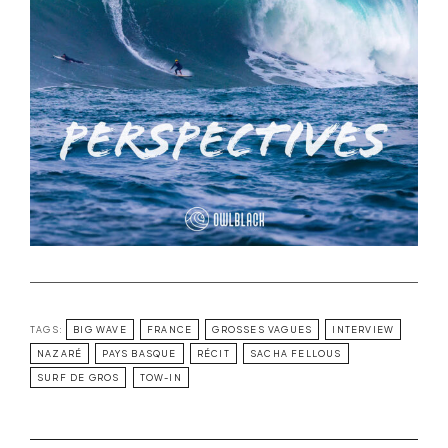
TAGS:
BIG WAVE
FRANCE
GROSSES VAGUES
INTERVIEW
NAZARÉ
PAYS BASQUE
RÉCIT
SACHA FELLOUS
SURF DE GROS
TOW-IN