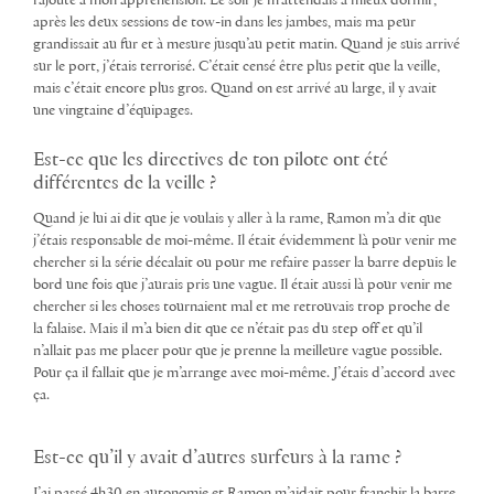
rajouté à mon appréhension. Le soir je m’attendais à mieux dormir,
après les deux sessions de tow-in dans les jambes, mais ma peur
grandissait au fur et à mesure jusqu’au petit matin. Quand je suis arrivé
sur le port, j’étais terrorisé. C’était censé être plus petit que la veille,
mais c’était encore plus gros. Quand on est arrivé au large, il y avait
une vingtaine d’équipages.
Est-ce que les directives de ton pilote ont été
différentes de la veille ?
Quand je lui ai dit que je voulais y aller à la rame, Ramon m’a dit que
j’étais responsable de moi-même. Il était évidemment là pour venir me
chercher si la série décalait ou pour me refaire passer la barre depuis le
bord une fois que j’aurais pris une vague. Il était aussi là pour venir me
chercher si les choses tournaient mal et me retrouvais trop proche de
la falaise. Mais il m’a bien dit que ce n’était pas du step off et qu’il
n’allait pas me placer pour que je prenne la meilleure vague possible.
Pour ça il fallait que je m’arrange avec moi-même. J’étais d’accord avec
ça.
Est-ce qu’il y avait d’autres surfeurs à la rame ?
J’ai passé 4h30 en autonomie et Ramon m’aidait pour franchir la barre,