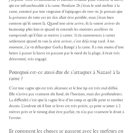
qui est infranchissable à la rame. Pendant 2h j’étais le seul surfeur à la
rame, entouré par une vingtaine d’équipages de tow-in. Je pensais que
la présence de tous ces jet skis allait être pénible, mais j’étais bien
content qu’ils soient là. Quand une série arrive, ils la voient arriver de
beaucoup plus loin et quand tu entends les moteurs accélérer tu
comprends qu’il faut se mettre à ramer. Si tu commences à ramer
seulement quand tu vois la série arriver, c’est déjà trop tard. À un
moment, j’ai vu débarquer Gorka Rougé à la rame. Il a mis moins d’une
heure à passer la barre en passant par le nord de la plage, il était très
déterminé, très engagé.
Pourquoi est-ce aussi dur de s’attaquer à Nazaré à la
rame ?
C’est une vague qui est très aléatoire et le line up est très mal défini.
Elle n’arrive pas vraiment du fond, de l’horizon, mais des profondeurs.
La difficulté c’est que la vague lève d’un coup et qu’elle peut te tomber
dessus. L’endroit où il faut se lever est très précis, ça peut se jouer à 2
mètres près et le timing doit être parfait, tu n’as pas vraiment le droit à
l’erreur.
Et comment les choses se passent avec les surfeurs en