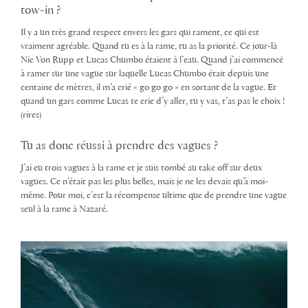
tow-in ?
Il y a un très grand respect envers les gars qui rament, ce qui est
vraiment agréable. Quand tu es à la rame, tu as la priorité. Ce jour-là
Nic Von Rupp et Lucas Chumbo étaient à l’eau. Quand j’ai commencé
à ramer sur une vague sur laquelle Lucas Chumbo était depuis une
centaine de mètres, il m’a crié « go go go » en sortant de la vague. Et
quand un gars comme Lucas te crie d’y aller, tu y vas, t’as pas le choix !
(rires)
Tu as donc réussi à prendre des vagues ?
J’ai eu trois vagues à la rame et je suis tombé au take off sur deux
vagues. Ce n’était pas les plus belles, mais je ne les devais qu’à moi-
même. Pour moi, c’est la récompense ultime que de prendre une vague
seul à la rame à Nazaré.