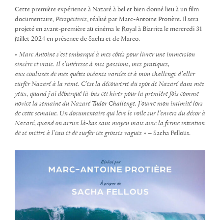
Cette première expérience à Nazaré à bel et bien donné lieu à un film
documentaire,
Perspectives
, réalisé par Marc-Antoine Protière. Il sera
projeté en avant-première au cinéma le Royal à Biarritz le mercredi 31
juillet 2024 en présence de Sacha et de Marco.
«
Marc Antoine s’est embarqué à mes côtés pour livrer une immersion
sincère et vraie. Il s’intéresse à mes passions, mes pratiques,
aux coulisses de mes quêtes océanes variées et à mon challenge d’aller
surfer Nazaré à la rame. C’est la découverte du spot de Nazaré dans mes
yeux, quand j’ai débarqué là-bas cet hiver pour la première fois comme
novice la semaine du Nazaré Tudor Challenge. J’ouvre mon intimité lors
de cette semaine. Un documentaire qui lève le voile sur l’envers du décor à
Nazaré, quand on arrive là-bas sans moyen mais avec la ferme intention
de se mettre à l’eau et de surfer ces grosses vagues
» – Sacha Fellous.