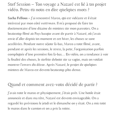
Surf Session – Ton voyage a Nazaré est lié à un projet
vidéo. Peux-tu nous en dire quelques mots ?
Sacha Fellous
– J’ai rencontré Marco, qui est vidéaste et il était
intéressé par mon côté
waterman
. Il m’a proposé de faire un
documentaire d’une dizaine de minutes sur mon parcours. On a
beaucoup filmé au Pays basque avant de partir à Nazaré, où j’avais
envie d’aller depuis un moment et cet hiver, les choses se sont
accélérées. Pendant notre séjour là-bas, Marco a tout filmé, avant,
pendant et après les sessions, le stress, la peur, l’organisation parfois
compliquée d’une première fois là-bas… En vidéo, on a tendance à voir
la finalité des choses, le surfeur debout sur sa vague, mais on voulait
montrer l’envers du décor. Après Nazaré, le projet de quelques
minutes de Marco est devenu beaucoup plus dense.
Quand et comment avez-vous décidé de partir ?
J’avais tout le matos et physiquement, j’étais prêt. Une houle était
annoncée et dans ma tête, Nazaré est devenu envisageable. On a
regardé les prévisions le jeudi et le dimanche on y était. On a mis tout
le matos dans le camion et on a pris la route.