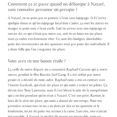
Comment ça se passe quand on débarque à Nazaré,
sans connaître personne ou presque ?
À Nazaré, tu ne peux pas te pointer à l’eau sans équipage. Si il t’arrive
quelque chose et qu’un équipage local doit t’aider, ça met les autres en
danger et pour moi, c’était exclu. Soit tu arrives avec ton équipage et
son jet ski, ce qui n’était pas notre cas, soit tu en loues un sur place,
mais ça coûte extrêmement cher. Ce sont des budgets abordables
pour des investisseurs ou des sponsors mais pas pour des individuels. Il
a donc fallu que l’on s’organise sur place.
Vous avez eu une bonne étoile ?
La veille de notre départ, on a rencontré Raphaël Carassic qui a, entre
autres, produit le film Biarritz Surf Gang. Il a été séduit par notre
projet et a décidé de nous aider. Raphaël nous a mis en contact avec
Vincent Kardasik, qui était sur place et qui nous a trouvé un pilote. Ça
devait être Tony Laureano, mais il s’est blessé le jour de la compétition
qui a eu lieu pendant qu’on était à Nazaré. C’est son père, Ramon, le
boss de la sécu sur place, qui nous a donné de son temps. Pour ma
première session tow-in on a eu deux jet skis et un spotteur et le
lendemain, un jet ski pour ma session à la rame. Sans eux, rien n’aurait
été possible. À Nazaré, la qualité du matos est incroyable, tout est