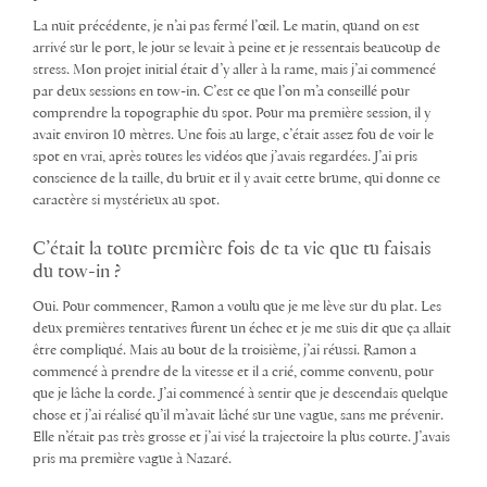
La nuit précédente, je n’ai pas fermé l’œil. Le matin, quand on est
arrivé sur le port, le jour se levait à peine et je ressentais beaucoup de
stress. Mon projet initial était d’y aller à la rame, mais j’ai commencé
par deux sessions en tow-in. C’est ce que l’on m’a conseillé pour
comprendre la topographie du spot. Pour ma première session, il y
avait environ 10 mètres. Une fois au large, c’était assez fou de voir le
spot en vrai, après toutes les vidéos que j’avais regardées. J’ai pris
conscience de la taille, du bruit et il y avait cette brume, qui donne ce
caractère si mystérieux au spot.
C’était la toute première fois de ta vie que tu faisais
du tow-in ?
Oui. Pour commencer, Ramon a voulu que je me lève sur du plat. Les
deux premières tentatives furent un échec et je me suis dit que ça allait
être compliqué. Mais au bout de la troisième, j’ai réussi. Ramon a
commencé à prendre de la vitesse et il a crié, comme convenu, pour
que je lâche la corde. J’ai commencé à sentir que je descendais quelque
chose et j’ai réalisé qu’il m’avait lâché sur une vague, sans me prévenir.
Elle n’était pas très grosse et j’ai visé la trajectoire la plus courte. J’avais
pris ma première vague à Nazaré.