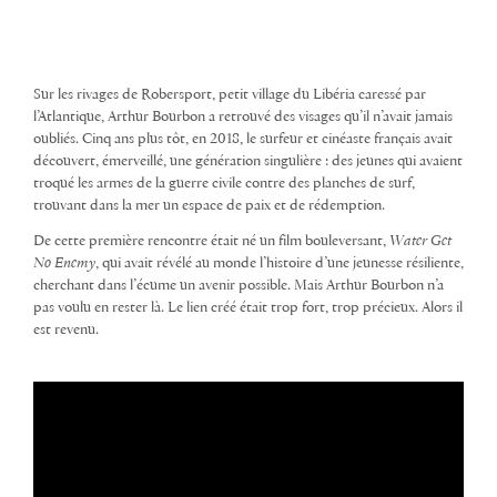
Sur les rivages de Robersport, petit village du Libéria caressé par
l’Atlantique, Arthur Bourbon a retrouvé des visages qu’il n’avait jamais
oubliés. Cinq ans plus tôt, en 2018, le surfeur et cinéaste français avait
découvert, émerveillé, une génération singulière : des jeunes qui avaient
troqué les armes de la guerre civile contre des planches de surf,
trouvant dans la mer un espace de paix et de rédemption.
De cette première rencontre était né un film bouleversant,
Water Get
No Enemy
, qui avait révélé au monde l’histoire d’une jeunesse résiliente,
cherchant dans l’écume un avenir possible. Mais Arthur Bourbon n’a
pas voulu en rester là. Le lien créé était trop fort, trop précieux. Alors il
est revenu.