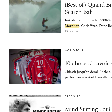
(Best of) Quand Br
Search Bali
Initialement publié le 15/08/2
Martinez
, Chris Ward, Dane R
l’époque....
WORLD TOUR
10 choses à savoir
...hissait jusqu’en demi-finale
performance restait la meilleure 
FREE SURF
Mind Surfing : qui