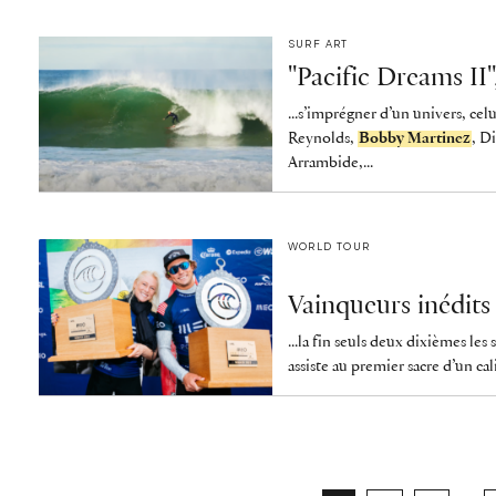
SURF ART
"Pacific Dreams II"
...s’imprégner d’un univers, celu
Reynolds,
Bobby Martinez
, D
Arrambide,...
WORLD TOUR
Vainqueurs inédits
...la fin seuls deux dixièmes les
assiste au premier sacre d’un ca