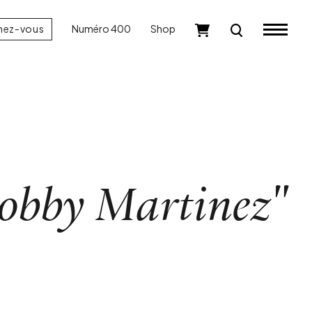
nez-vous
Numéro 400
Shop
obby Martinez"