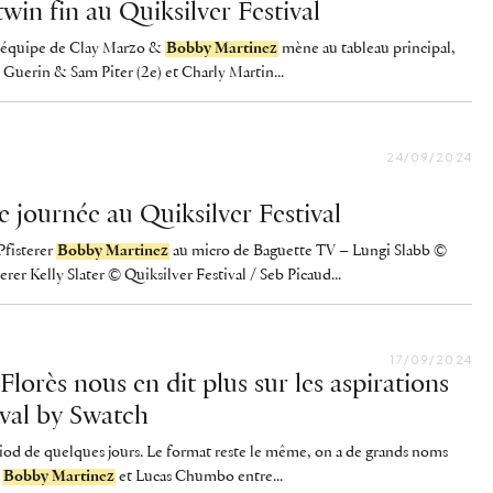
twin fin au Quiksilver Festival
, l’équipe de Clay Marzo &
Bobby Martinez
mène au tableau principal,
 Guerin & Sam Piter (2e) et Charly Martin...
24/09/2024
e journée au Quiksilver Festival
Pfisterer
Bobby Martinez
au micro de Baguette TV – Lungi Slabb ©
erer Kelly Slater © Quiksilver Festival / Seb Picaud...
17/09/2024
Florès nous en dit plus sur les aspirations
ival by Swatch
period de quelques jours. Le format reste le même, on a de grands noms
,
Bobby Martinez
et Lucas Chumbo entre...