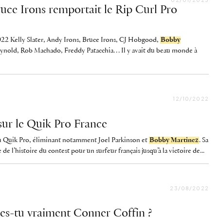
uce Irons remportait le Rip Curl Pro
022 Kelly Slater, Andy Irons, Bruce Irons, CJ Hobgood,
Bobby
eynold, Rob Machado, Freddy Patacchia… Il y avait du beau monde à
12/10/2022
 sur le Quik Pro France
 du Quik Pro, éliminant notamment Joel Parkinson et
Bobby Martinez
. Sa
de l’histoire du contest pour un surfeur français jusqu’à la victoire de...
23/08/2022
 es-tu vraiment Conner Coffin ?