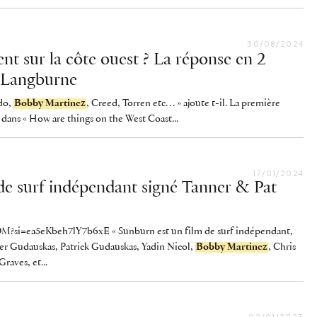
30/08/2024
t sur la côte ouest ? La réponse en 2
r Langburne
do,
Bobby Martinez
, Creed, Torren etc… » ajoute t-il. La première
 dans « How are things on the West Coast...
17/01/2024
de surf indépendant signé Tanner & Pat
?si=ea5eKbeh7lY7b6xE « Sunburn est un film de surf indépendant,
nner Gudauskas, Patrick Gudauskas, Yadin Nicol,
Bobby Martinez
, Chris
aves, et...
02/01/2023