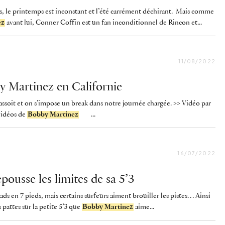
s, le printemps est inconstant et l’été carrément déchirant. Mais comme
ez
avant lui, Conner Coffin est un fan inconditionnel de Rincon et...
11/08/2022
y Martinez en Californie
 s’assoit et on s’impose un break dans notre journée chargée. >> Vidéo par
vidéos de
Bobby Martinez
...
16/07/2022
ousse les limites de sa 5’3
uads en 7 pieds, mais certains surfeurs aiment brouiller les pistes… Ainsi
attes sur la petite 5’3 que
Bobby Martinez
aime...