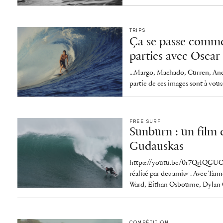
TRIPS
Ça se passe commen
parties avec Osca
...Margo, Machado, Curren, An
partie de ces images sont à vous
FREE SURF
Sunburn : un film 
Gudauskas
https://youtu.be/0r7QrIQGUOM
réalisé par des amis« . Avec Ta
Ward, Eithan Osbourne, Dylan Gr
COMPÉTITION