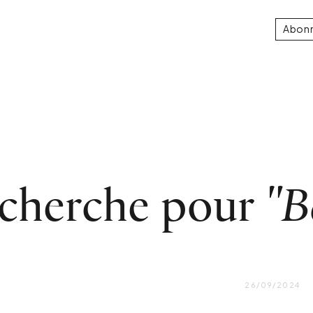
Abon
echerche pour
"B
26/09/2024