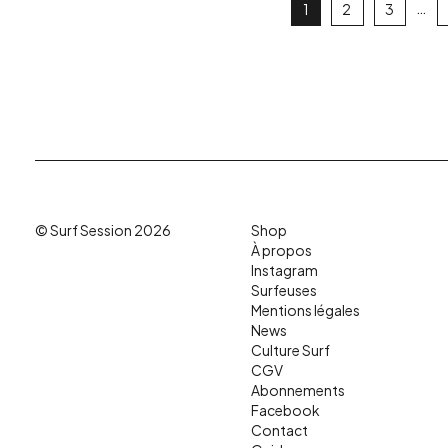
…
1
2
3
© Surf Session 2026
Shop
À propos
Instagram
Surfeuses
Mentions légales
News
Culture Surf
CGV
Abonnements
Facebook
Contact