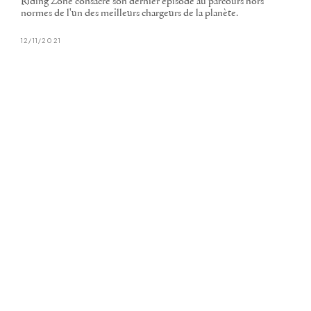
Riding Zone consacre son dernier épisode au parcours hors
normes de l'un des meilleurs chargeurs de la planète.
12/11/2021