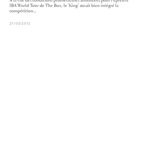
A la vue des conditions prometteuses annoncées pour l'épreuve
IBA World Tour de The Box, le 'King' aurait bien intégré la
compétition...
27/03/2012