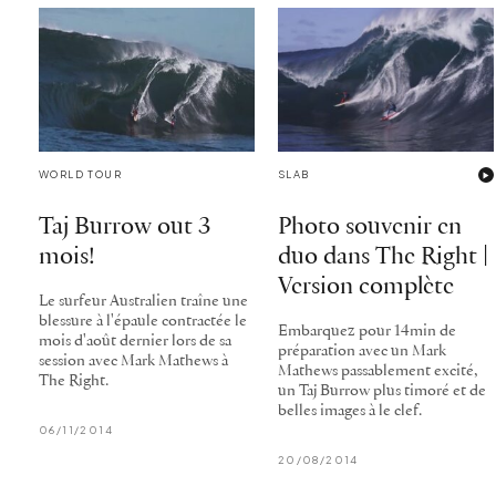
WORLD TOUR
SLAB
Taj Burrow out 3
Photo souvenir en
mois!
duo dans The Right |
Version complète
Le surfeur Australien traîne une
blessure à l'épaule contractée le
Embarquez pour 14min de
mois d'août dernier lors de sa
préparation avec un Mark
session avec Mark Mathews à
Mathews passablement excité,
The Right.
un Taj Burrow plus timoré et de
belles images à le clef.
06/11/2014
20/08/2014