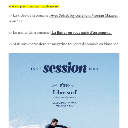
– À ne pas manquer également
>> La
vidéo
de la semaine :
Avec Soli Bailey cette fois, Morgan Maassen
remet ça
>> Le
trailer
de la semaine :
La Barre : on vous parle d’un temps…
>> Mais aussi notre
dernier magazine
toujours disponible en
kiosque
!