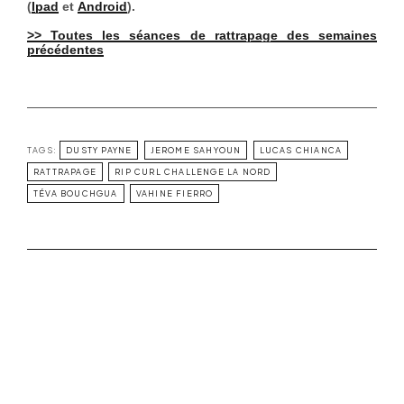
(
Ipad
et
Android
).
>> Toutes les séances de rattrapage des semaines
précédentes
TAGS:
DUSTY PAYNE
JEROME SAHYOUN
LUCAS CHIANCA
RATTRAPAGE
RIP CURL CHALLENGE LA NORD
TÉVA BOUCHGUA
VAHINE FIERRO