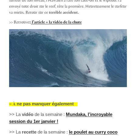
surfeur de son niveau,
l’Hawaïen
a raté son take-off et le wipeout l’a
envoyé
tout droit sur le reef
, tête la première. Heureusement le surfeur
va mieux. Retour sur ce
terrible accident.
>> Retrouvez
l’article + la vidéo de la chute
–
ne pas manquer également
À
>> La
vidéo
de la semaine :
Mundaka, l’incroyable
session du 1er janvier !
>> La
recette
de la semaine :
le poulet au curry coco