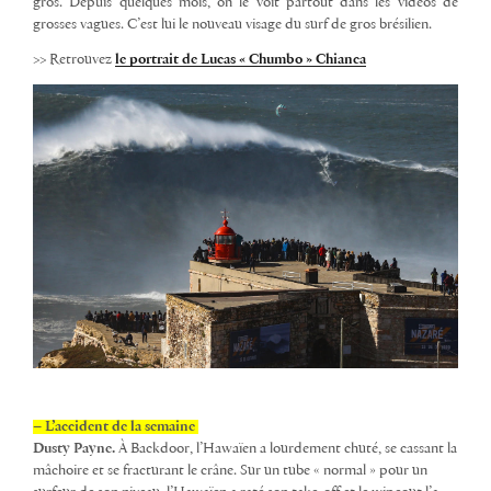
gros. Depuis quelques mois, on le voit partout dans
les vidéos
de
grosses vagues. C’est lui le nouveau visage du surf de gros brésilien.
>> Retrouvez
le portrait de Lucas « Chumbo » Chianca
– L’accident de la semaine
Dusty Payne.
À
Backdoor
, l’Hawaïen a lourdement chuté, se cassant la
mâchoire et
se fracturant le crâne
. Sur un tube « normal » pour un