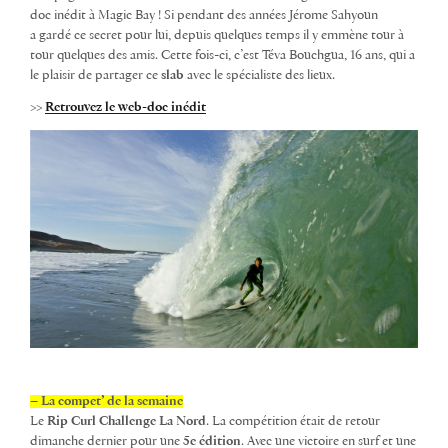
doc inédit
à Magic Bay !
Si pendant des années Jérome Sahyoun
a
gardé ce secret pour lui
, depuis quelques temps il y
emmène tour à
tour quelques des amis. Cette fois-ci, c’est
Téva Bouchgua
, 16 ans, qui a
le plaisir de partager ce
slab
avec le spécialiste des lieux.
>>
Retrouvez le web-doc inédit
– La compet’ de la semaine
Le
Rip Curl Challenge La Nord
. La compétition était de retour
dimanche dernier pour une
5e édition
.
Avec une victoire en surf et une