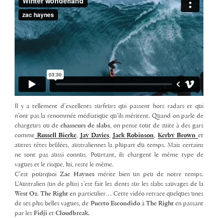
Il y a tellement d’excellents surfeurs qui passent hors radars et qui
n’ont pas la renommée médiatique qu’ils méritent. Quand on parle de
chargeurs ou de
chasseurs de slabs
, on pense tout de suite à des gars
comme
Russell Bierke
,
Jay Davies
,
Jack Robinson
,
Kerby Brown
et
autres têtes brûlées, australiennes la plupart du temps. Mais certains
ne sont pas aussi connus. Pourtant, ils chargent le même type de
vagues et le risque, lui, reste le même.
C’est pourquoi
Zac Haynes
mérite bien un peu de notre temps.
L’Australien (un de plus) s’est fait les dents sur les slabs sauvages de la
West Oz
.
The Right
en particulier… Cette vidéo retrace quelques unes
de ses plus belles vagues, de
Puerto Escondido
à
The Right
en passant
par les
Fidji
et
Cloudbreak.