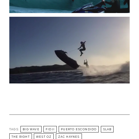
TAGS:
BIG WAVE
FIDJI
PUERTO ESCONDIDO
SLAB
THE RIGHT
WEST OZ
ZAC HAYNES