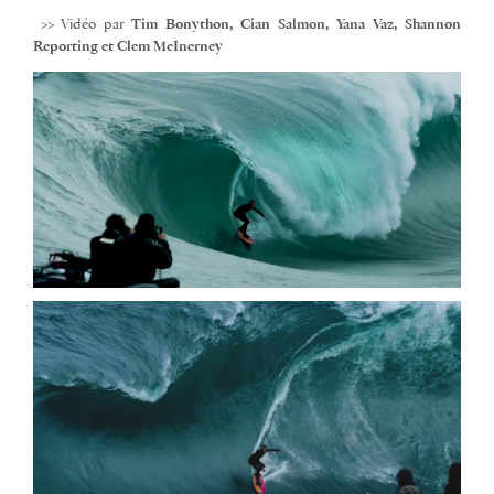
>> Vidéo par
Tim Bonython, Cian Salmon, Yana Vaz, Shannon
Reporting et Clem McInerney