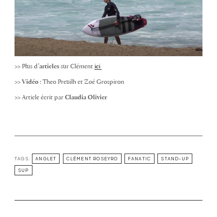
>>
Plus d’
articles
sur Clément
ici
>>
Vidéo
: Theo Preuilh et Zoé Grospiron
>>
Article écrit par
Claudia Olivier
TAGS:
ANGLET
CLÉMENT ROSEYRO
FANATIC
STAND-UP
SUP