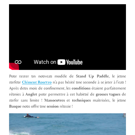
Pour tester un nouveau modèle de
Stand Up Paddle
, le jeune
surfeur
Clément Roseyro
n’a pas hésité une seconde à se jeter à l’eau !
Après deux mois de confinement, les
conditions
étaient parfaitement
réunies à
Anglet
pour permettre à cet habitué de
grosses vagues
de
surfer sans limite !
Manoeuvres
et
techniques
maîtrisées, le jeune
Basque
nous offre une
session
réussie !