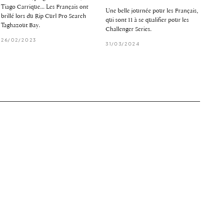
Tiago Carrique... Les Français ont
Une belle journée pour les Français,
brillé lors du Rip Curl Pro Search
qui sont 11 à se qualifier pour les
Taghazout Bay.
Challenger Series.
26/02/2023
31/03/2024