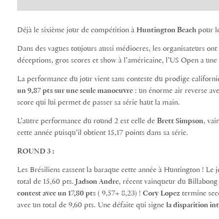
Déjà le sixième jour de compétition à
Huntington Beach
pour l
Dans des vagues toujours aussi médiocres, les organisateurs ont 
déceptions, gros scores et show à l’américaine, l’US Open a une 
La performance du jour vient sans conteste du prodige californ
un 9,87 pts sur une seule manoeuvre
: un énorme air reverse ave
score qui lui permet de passer sa série haut la main.
L’autre performance du round 2 est celle de
Brett Simpson
, va
cette année puisqu’il obtient 15,17 points dans sa série.
ROUND 3 :
Les Brésiliens cassent la baraque cette année à Huntington ! Le 
total de 15,60 pts.
Jadson Andre
, récent vainqueur du Billabong
contest avec un 17,80 pt
s ( 9,57+ 8,23) !
Cory Lopez
termine seco
avec un total de 9,60 pts. Une défaite qui signe
la disparition i