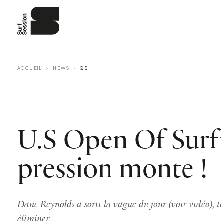
ACCUEIL
NEWS
QS
U.S Open Of Surfi
pression monte !
Dane Reynolds a sorti la vague du jour (voir vidéo), t
éliminer...