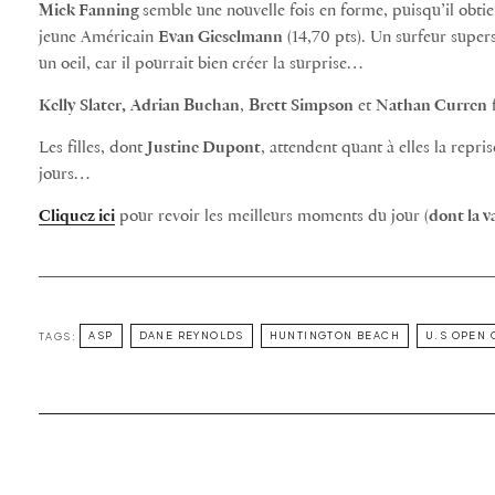
Mick Fanning
semble une nouvelle fois en forme, puisqu’il obtie
jeune Américain
Evan Gieselmann
(14,70 pts). Un surfeur super
un oeil, car il pourrait bien créer la surprise…
Kelly Slater,
Adrian Buchan
,
Brett Simpson
et
Nathan Curren
f
Les filles, dont
Justine Dupont
, attendent quant à elles la repr
jours…
Cliquez ici
pour revoir les meilleurs moments du jour (
dont la 
TAGS:
ASP
DANE REYNOLDS
HUNTINGTON BEACH
U.S OPEN 