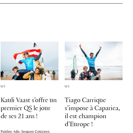
QS
QS
Kauli Vaast s’offre un
Tiago Carrique
premier QS le jour
s’impose à Caparica,
de ses 21 ans !
il est champion
d’Europe !
Pauline Ado, Jorgann Couzinet,