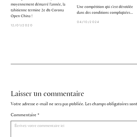
moyennement démarré l'année, la
Une compétition qui s'est déroulée
tahitienne termine 2e du Corona
dans des conditions compliquées...
Open China !
04/10/2024
12/01/2020
Laisser un commentaire
Votre adresse e-mail ne sera pas publiée.
Les champs obligatoires son
Commentaire
*