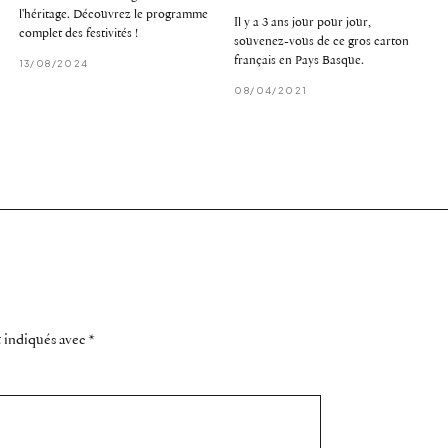
l'héritage. Découvrez le programme
Il y a 3 ans jour pour jour,
complet des festivités !
souvenez-vous de ce gros carton
français en Pays Basque.
13/08/2024
08/04/2021
t indiqués avec
*