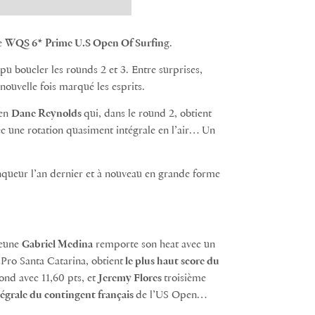
e
WQS 6* Prime U.S Open Of Surfin
g.
pu boucler les rounds 2 et 3. Entre surprises,
nouvelle fois marqué les esprits.
ien
Dane Reynolds
qui, dans le round 2, obtient
c une rotation quasiment intégrale en l’air… Un
inqueur l’an dernier et à nouveau en grande forme
jeune
Gabriel Medina
remporte son heat avec un
 Pro Santa Catarina, obtient
le plus haut score du
nd avec 11,60 pts, et
Jeremy Flores
troisième
ntégrale du contingent français
de l’US Open…