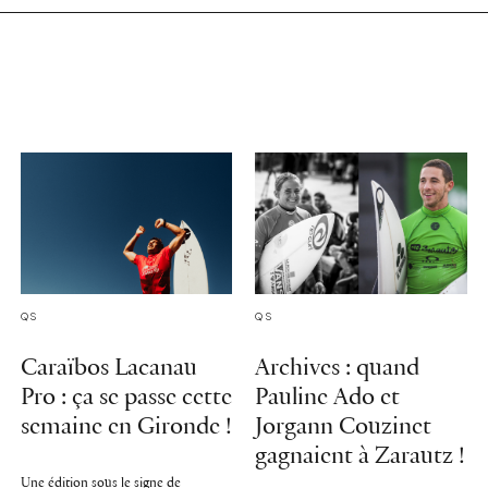
QS
QS
Caraïbos Lacanau
Archives : quand
Pro : ça se passe cette
Pauline Ado et
semaine en Gironde !
Jorgann Couzinet
gagnaient à Zarautz !
Une édition sous le signe de