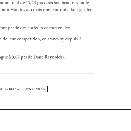
nt un total de 15,23 pts dans son heat, devant le
star à Huntington mais dont sur qui il faut garder
ont partie des surfeurs encore en lice.
ise de leur compétition, en stand-by depuis 3
vague à 9,87 pts de Dane Reynolds
).
OF SURFING
WQS PRIME