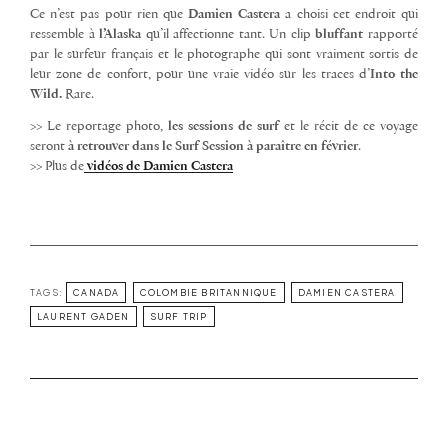
Ce n’est pas pour rien que
Damien Castera
a choisi cet endroit qui
ressemble à
l’Alaska
qu’il affectionne tant. Un clip
bluffant
rapporté
par le surfeur français et le photographe qui sont vraiment sortis de
leur zone de confort, pour une vraie vidéo sur les traces d’
Into the
Wild.
Rare.
>> Le reportage photo,
les sessions de surf
et le récit de ce voyage
seront
à retrouver dans le Surf Session à paraître en février
.
>> Plus de
vidéos de Damien Castera
TAGS:
CANADA
COLOMBIE BRITANNIQUE
DAMIEN CASTERA
LAURENT GADEN
SURF TRIP