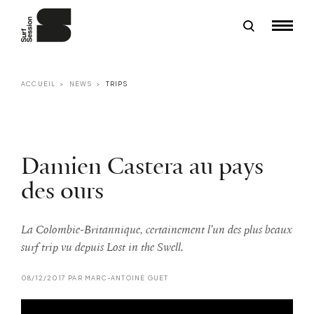
ACCUEIL
NEWS
TRIPS
Damien Castera au pays
des ours
La Colombie-Britannique, certainement l'un des plus beaux
surf trip vu depuis Lost in the Swell.
08/12/2017 PAR MARC-ANTOINE GUET