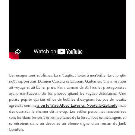
Les images sont
sublimes
. La musique, choisie
à merveille
. Le clip que
nous rapportent
Damien Castera
et
Laurent Gaden
est une invitation
au voyage et au lâcher prise. Pas vraiment de surf ici, les protagonistes
ayant mis l’accent sur les photos quand les vagues déferlaient. Une
petite pépite
qui fait office de bouffée d’oxygène. Ici, pas de locaux
agressifs comme
a pu le vivre Albee Layer en Nouvelle-Zélande
mais
des
ours
sur le chemin du line-up. Les seules personnes rencontrées
sont les élans, les cerfs et les habitants de la forêt. Tous
se mélangent
et
se côtoient
dans un décor et un silence digne d’un roman de
Jack
London.