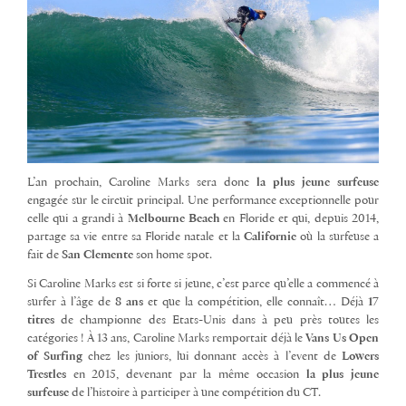
L’an prochain, Caroline Marks sera donc
la plus jeune surfeuse
engagée sur le circuit principal. Une performance exceptionnelle pour
celle qui a grandi à
Melbourne Beach
en Floride et qui, depuis 2014,
partage sa vie entre sa Floride natale et la
Californie
où la surfeuse a
fait de
San Clemente
son home spot.
Si Caroline Marks est si forte si jeune, c’est parce qu’elle a commencé à
surfer à l’âge de
8 ans
et que la compétition, elle connaît… Déjà
17
titres
de championne des Etats-Unis dans à peu près toutes les
catégories !
À
13 ans, Caroline Marks remportait déjà le
Vans Us Open
of Surfing
chez les juniors, lui donnant accès à l’event de
Lowers
Trestles
en 2015, devenant par la même occasion
la plus jeune
surfeuse
de l’histoire à participer à une compétition du CT.