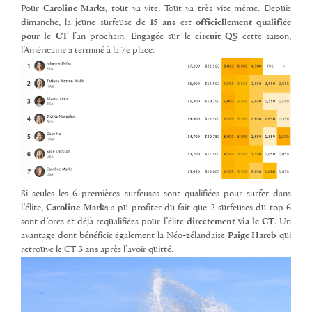
Pour
Caroline Marks
, tout va vite. Tout va très vite même. Depuis
dimanche, la jeune surfeuse de
15 ans
est
officiellement qualifiée
pour le CT
l’an prochain. Engagée sur le
circuit QS
cette saison,
l’Américaine a terminé à la 7e place.
Si seules les 6 premières surfeuses sont qualifiées pour surfer dans
l’élite,
Caroline Marks
a pu profiter du fait que 2 surfeuses du top 6
sont d’ores et déjà requalifiées pour l’élite
directement via le CT
. Un
avantage dont bénéficie également la Néo-zélandaise
Paige Hareb
qui
retrouve le CT
3 ans
après l’avoir quitté.