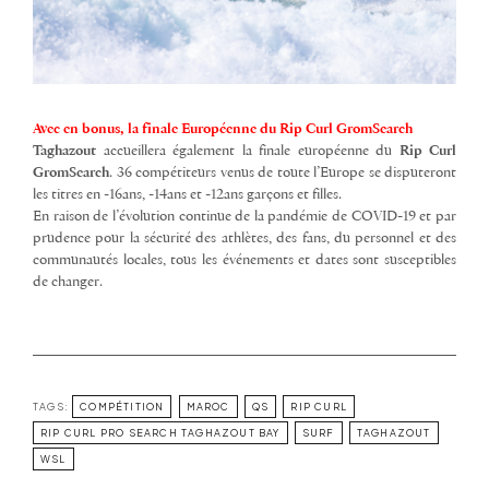
Avec en bonus, la finale Européenne du Rip Curl GromSearch
Taghazout
accueillera également la finale européenne du
Rip Curl
GromSearch
. 36 compétiteurs venus de toute l’Europe se disputeront
les titres en -16ans, -14ans et -12ans garçons et filles.
En raison de l’évolution continue de la pandémie de COVID-19 et par
prudence pour la sécurité des athlètes, des fans, du personnel et des
communautés locales, tous les événements et dates sont susceptibles
de changer.
TAGS:
COMPÉTITION
MAROC
QS
RIP CURL
RIP CURL PRO SEARCH TAGHAZOUT BAY
SURF
TAGHAZOUT
WSL