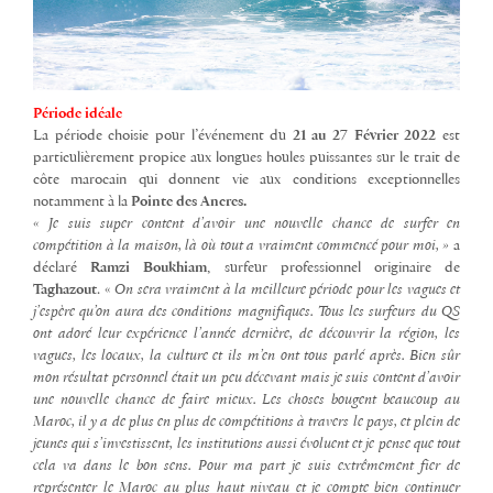
Période idéale
La période choisie pour l’événement du
21 au 27 Février 2022
est
particulièrement propice aux longues houles puissantes sur le trait de
côte marocain qui donnent vie aux conditions exceptionnelles
notamment à la
Pointe des Ancres.
« Je suis super content d’avoir une nouvelle chance de surfer en
compétition à la maison, là où tout a vraiment commencé pour moi, »
a
déclaré
Ramzi Boukhiam
, surfeur professionnel originaire de
Taghazout
. «
On sera vraiment à la meilleure période pour les vagues et
j’espère qu’on aura des conditions magnifiques. Tous les surfeurs du QS
ont adoré leur expérience l’année dernière, de découvrir la région, les
vagues, les locaux, la culture et ils m’en ont tous parlé après. Bien sûr
mon résultat personnel était un peu décevant mais je suis content d’avoir
une nouvelle chance de faire mieux. Les choses bougent beaucoup au
Maroc, il y a de plus en plus de compétitions à travers le pays, et plein de
jeunes qui s’investissent, les institutions aussi évoluent et je pense que tout
cela va dans le bon sens. Pour ma part je suis extrêmement fier de
représenter le Maroc au plus haut niveau et je compte bien continuer