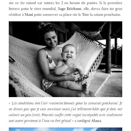
sur ce 1er round car toutes les 2 en besoin de points. Si la première
luttera pour le titre mondial,
Sage Erickson
, elle, devra faire un gros
résultat à
Maui
pour conserver sa place sur le Tour la saison prochaine.
« Les conditions ont l’air vraiment bonnes pour la semaine prochaine. Je
ne dirais pas que je suis anxieuse mais j’ai tellement hâte que je dois me
calmer un peu (rire). Pouvoir surfer cette vague incroyable avec seulement
une autre personne à l’eau va être génial »
a souligné
Alana
.