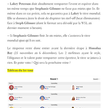
– Lakey Peterson
doit absolument remporter l’event et espérer dans
un même temps que
Stephanie Gilmore
ne fasse pas mieux que 5e. Et
même dans ce cas précis, cela ne garantira pas à
Lakey
le titre mondial.
Elle se donnera juste le droit de disputer un surf-off (heat éliminatoire)
face à
Steph Gilmore
(dont le format sera dévoilé par la WSL au
dernier moment si besoin).
– Si
Stephanie Gilmore
finit 3e ou mieux, elle s’assurera le titre
mondial quoi qu’il en soit.
Le suspense reste donc entier avant la dernière étape à
Honolua
Bay
(25 novembre au 6 décembre). Les 2 surfeuses ayant le style,
l’élégance et le talent pour remporter cette épreuve, le titre se jouera à
rien. Et pour vous ? Qui sera la prochaine reine ?
Tableau du 1er tour